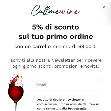
Salta al contenuto principale
Descrivi cosa stai cercando
5% di sconto
sul tuo primo ordine
Ottimo
con un carrello minimo di 69,00 €
4,5
/5
2.559
Iscriviti alla nostra Newsletter per ricevere
recensioni
ogni giorno sconti, promozioni e novità!
Le nostre recensioni a 4 e 5 stelle.
Clicca qui per leggerle tutte >
Email
Precedente
Successivo
Consensi opzionali per ricevere comunica
Accetto di ricevere newsletter e
Oggi
comunicazioni promozionali da Callmewine,
Il catalogo offre moltissime possibilità di scelta tra tanti
come richiesto dalla
Politica sulla