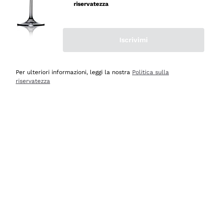
professionalità
riservatezza
Acquirente verificato
Iscrivimi
Oggi
Seri affidabili
Per ulteriori informazioni, leggi la nostra
Politica sulla
riservatezza
Acquirente verificato
Ieri
Il catalogo offre moltissime possibilità di scelta tra tanti
prodotti diversi e con un ampio range di prezzo. Le
indicazioni dei consulenti sono estremamente chiare e
conformi alle caratteristiche dei prodotti acquistati
Acquirente verificato