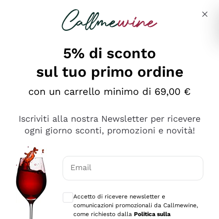
Salta al contenuto principale
Descrivi cosa stai cercando
5% di sconto
sul tuo primo ordine
Ottimo
con un carrello minimo di 69,00 €
4,5
/5
2.561
Iscriviti alla nostra Newsletter per ricevere
recensioni
ogni giorno sconti, promozioni e novità!
Le nostre recensioni a 4 e 5 stelle.
Clicca qui per leggerle tutte >
Email
Precedente
Successivo
Consensi opzionali per ricevere comunica
Accetto di ricevere newsletter e
Oggi
comunicazioni promozionali da Callmewine,
Acquisto semplice nelle modalità, gestito con rapidità e
come richiesto dalla
Politica sulla