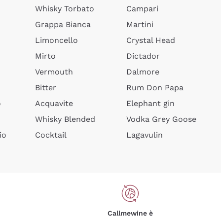
Whisky Torbato
Campari
Grappa Bianca
Martini
Limoncello
Crystal Head
Mirto
Dictador
Vermouth
Dalmore
Bitter
Rum Don Papa
o
Acquavite
Elephant gin
Whisky Blended
Vodka Grey Goose
io
Cocktail
Lagavulin
Callmewine è