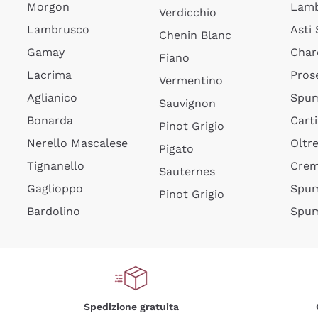
Morgon
Lamb
Verdicchio
Lambrusco
Asti
Chenin Blanc
Gamay
Char
Fiano
Lacrima
Pros
Vermentino
Aglianico
Spum
Sauvignon
Bonarda
Cart
Pinot Grigio
Nerello Mascalese
Oltr
Pigato
Tignanello
Cre
Sauternes
Gaglioppo
Spum
Pinot Grigio
Bardolino
Spum
Spedizione gratuita