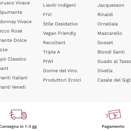
rusco Vivace
Lieviti Indigeni
Jacquesson
 Spumante
FIVI
Rinaldi
donnay Vivace
Stile Ossidativo
Ornellaia
ecco Rosé
Vegan Friendly
Mascarello
ante Dolce
Recoltant
Gosset
izze
Triple A
Biondi Santi
epò Classico
PIWI
Guado al Tass
mant
Donne del Vino
Divella
anti Italiani
Produttori Eroici
Casale del Gigl
anti Veneti
Consegna in 1-3 gg
Pagamento