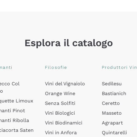
Esplora il catalogo
manti
Filosofie
Produttori Vin
ecco Col
Vini del Vignaiolo
Sedilesu
do
Orange Wine
Bastianich
quette Limoux
Senza Solfiti
Ceretto
anti Pinot
Vini Biologici
Masseto
anti Ribolla
Vini Biodinamici
Agrapart
ciacorta Saten
Vini in Anfora
Quintarelli