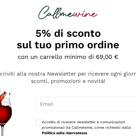
rcando
Champagne
Spumanti
Tutti i Vini
5% di sconto
sul tuo primo ordine
con un carrello minimo di 69,00 €
scriviti alla nostra Newsletter per ricevere ogni gior
sconti, promozioni e novità!
Email
Consensi opzionali per ricevere comunicaz
Accetto di ricevere newsletter e comunicazioni
promozionali da Callmewine, come richiesto dalla
se non è male ma secondo me ci sono alternative che hanno p
Politica sulla riservatezza