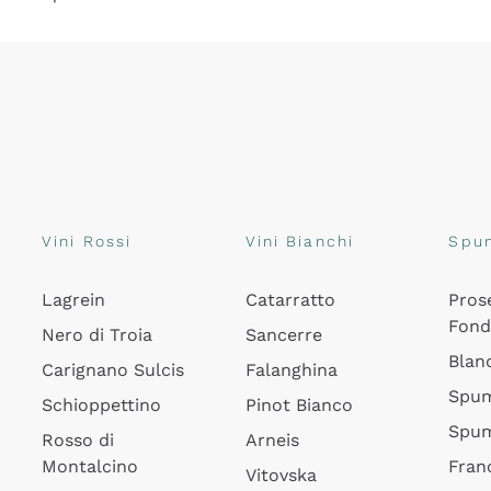
Vini Rossi
Vini Bianchi
Spu
Lagrein
Catarratto
Pros
Fon
Nero di Troia
Sancerre
Blan
Carignano Sulcis
Falanghina
Spum
Schioppettino
Pinot Bianco
Spum
Rosso di
Arneis
Montalcino
Fran
Vitovska