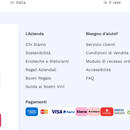
in Italia
in 3 rate
L'Azienda
Bisogno d'aiuto?
Chi Siamo
Servizio clienti
Sostenibilità
Condizioni di Vendita
Enoteche e Ristoranti
Modulo di recesso or
Regali Aziendali
Accessibilità
Buoni Regalo
FAQ
Guida ai Nostri Vini
Pagamenti