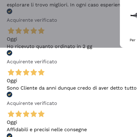
esplorare li trovo migliori. In ogni caso esperienza buo
Acquirente verificato
Oggi
Per 
Ho ricevuto quanto ordinato in 2 gg
Acquirente verificato
Oggi
Sono Cliente da anni dunque credo di aver detto tutto
Acquirente verificato
Oggi
Affidabili e precisi nelle consegne