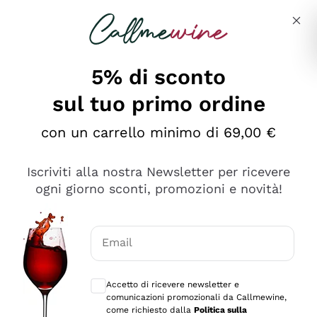
Salta al contenuto principale
Descrivi cosa stai cercando
5% di sconto
sul tuo primo ordine
Ottimo
con un carrello minimo di 69,00 €
4,5
/5
2.551
Iscriviti alla nostra Newsletter per ricevere
recensioni
ogni giorno sconti, promozioni e novità!
Le nostre recensioni a 4 e 5 stelle.
Clicca qui per leggerle tutte >
Email
Precedente
Successivo
Consensi opzionali per ricevere comunica
Accetto di ricevere newsletter e
Oggi
comunicazioni promozionali da Callmewine,
Perfetti e attenti al cliente
come richiesto dalla
Politica sulla