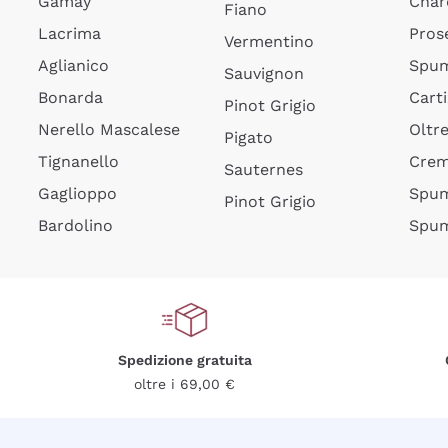
Gamay
Char
Fiano
Lacrima
Pros
Vermentino
Aglianico
Spum
Sauvignon
Bonarda
Cart
Pinot Grigio
Nerello Mascalese
Oltr
Pigato
Tignanello
Cre
Sauternes
Gaglioppo
Spum
Pinot Grigio
Bardolino
Spum
Spedizione gratuita
oltre i 69,00 €