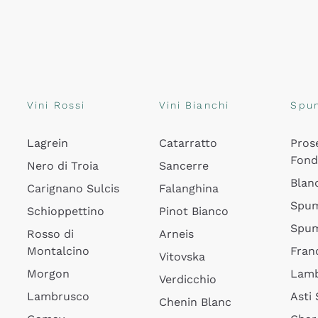
Vini Rossi
Vini Bianchi
Spu
Lagrein
Catarratto
Pros
Fon
Nero di Troia
Sancerre
Blan
Carignano Sulcis
Falanghina
Spum
Schioppettino
Pinot Bianco
Spum
Rosso di
Arneis
Montalcino
Fran
Vitovska
Morgon
Lamb
Verdicchio
Lambrusco
Asti
Chenin Blanc