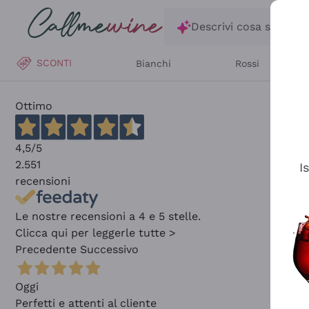
Salta al contenuto principale
Descrivi cosa stai ce
SCONTI
Bianchi
Rossi
Ottimo
4,5
/5
2.551
I
recensioni
Le nostre recensioni a 4 e 5 stelle.
Clicca qui per leggerle tutte >
Precedente
Successivo
Oggi
Perfetti e attenti al cliente