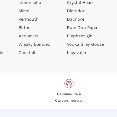
Limoncello
Crystal Head
Mirto
Dictador
Vermouth
Dalmore
Bitter
Rum Don Papa
o
Acquavite
Elephant gin
Whisky Blended
Vodka Grey Goose
io
Cocktail
Lagavulin
Callmewine è
Carbon neutral