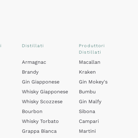
i
Distillati
Produttori
Distillati
Armagnac
Macallan
Brandy
Kraken
Gin Giapponese
Gin Mokey's
Whisky Giapponese
Bumbu
Whisky Scozzese
Gin Malfy
Bourbon
Sibona
Whisky Torbato
Campari
Grappa Bianca
Martini