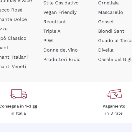
donnay Vivace
Stile Ossidativo
Ornellaia
ecco Rosé
Vegan Friendly
Mascarello
ante Dolce
Recoltant
Gosset
izze
Triple A
Biondi Santi
epò Classico
PIWI
Guado al Tass
mant
Donne del Vino
Divella
anti Italiani
Produttori Eroici
Casale del Gigl
anti Veneti
Consegna in 1-3 gg
Pagamento
in Italia
in 3 rate