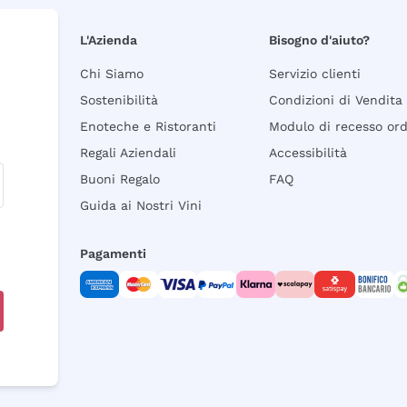
L'Azienda
Bisogno d'aiuto?
Chi Siamo
Servizio clienti
Sostenibilità
Condizioni di Vendita
Enoteche e Ristoranti
Modulo di recesso or
Regali Aziendali
Accessibilità
Buoni Regalo
FAQ
Guida ai Nostri Vini
Pagamenti