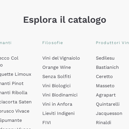
Esplora il catalogo
manti
Filosofie
Produttori Vin
ecco Col
Vini del Vignaiolo
Sedilesu
do
Orange Wine
Bastianich
quette Limoux
Senza Solfiti
Ceretto
anti Pinot
Vini Biologici
Masseto
anti Ribolla
Vini Biodinamici
Agrapart
ciacorta Saten
Vini in Anfora
Quintarelli
rusco Vivace
Lieviti Indigeni
Jacquesson
 Spumante
FIVI
Rinaldi