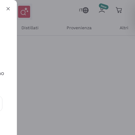
IT
Distillati
Provenienza
Altri
no
ioni e offerte personalizzate