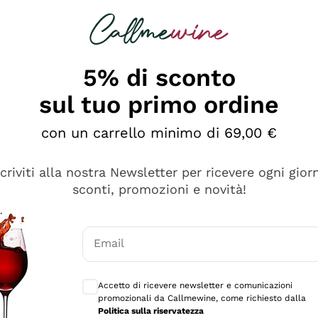
rcando
Champagne
Spumanti
Tutti i Vini
5% di sconto
sul tuo primo ordine
con un carrello minimo di 69,00 €
scriviti alla nostra Newsletter per ricevere ogni gior
sconti, promozioni e novità!
Email
Consensi opzionali per ricevere comunicaz
Accetto di ricevere newsletter e comunicazioni
promozionali da Callmewine, come richiesto dalla
Politica sulla riservatezza