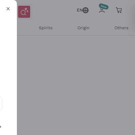
EN
l Wines
Spirits
Origin
Others
ons and personalized offers
e