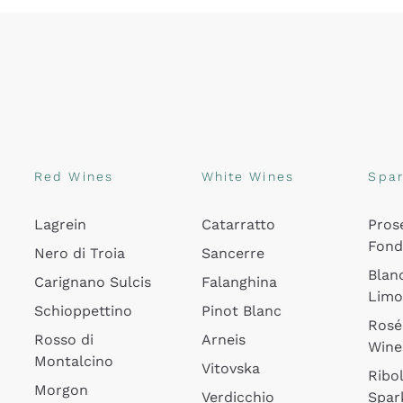
Red Wines
White Wines
Spar
Lagrein
Catarratto
Pros
Fon
Nero di Troia
Sancerre
Blan
Carignano Sulcis
Falanghina
Lim
Schioppettino
Pinot Blanc
Rosé
Rosso di
Arneis
Wine
Montalcino
Vitovska
Ribol
Morgon
Verdicchio
Spar