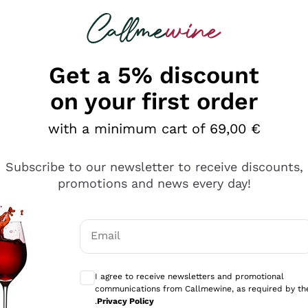
 looking for
Champagne
Sparkling Wines
Al
Get a 5% discount
on your first order
with a minimum cart of 69,00 €
Subscribe to our newsletter to receive discounts,
promotions and news every day!
Email
Optional consents to receive communicati
I agree to receive newsletters and promotional
communications from Callmewine, as required by th
e professionalità
.
Privacy Policy