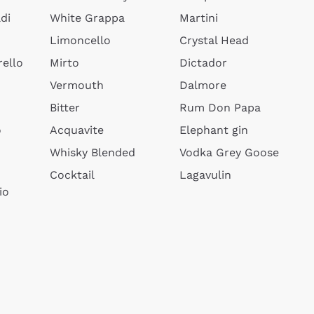
di
White Grappa
Martini
Limoncello
Crystal Head
ello
Mirto
Dictador
Vermouth
Dalmore
Bitter
Rum Don Papa
o
Acquavite
Elephant gin
Whisky Blended
Vodka Grey Goose
Cocktail
Lagavulin
io