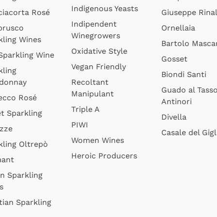
Indigenous Yeasts
ciacorta Rosé
Giuseppe Rinal
Indipendent
brusco
Ornellaia
Winegrowers
kling Wines
Bartolo Mascar
Oxidative Style
 Sparkling Wine
Gosset
Vegan Friendly
kling
Biondi Santi
donnay
Recoltant
Guado al Tass
Manipulant
ecco Rosé
Antinori
Triple A
t Sparkling
Divella
PIWI
izze
Casale del Gigl
Women Wines
kling Oltrepò
Heroic Producers
mant
an Sparkling
s
tian Sparkling