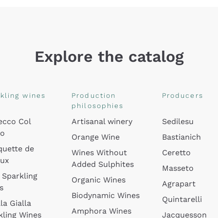
Explore the catalog
kling wines
Production
Producers
philosophies
ecco Col
Artisanal winery
Sedilesu
do
Orange Wine
Bastianich
quette de
Wines Without
Ceretto
oux
Added Sulphites
Masseto
 Sparkling
Organic Wines
Agrapart
s
Biodynamic Wines
Quintarelli
la Gialla
Amphora Wines
kling Wines
Jacquesson