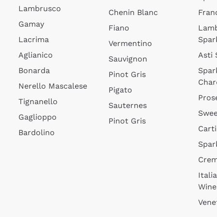
Lambrusco
Chenin Blanc
Fran
Gamay
Fiano
Lam
Lacrima
Spar
Vermentino
Aglianico
Asti
Sauvignon
Bonarda
Spar
Pinot Gris
Char
Nerello Mascalese
Pigato
Pros
Tignanello
Sauternes
Swee
Gaglioppo
Pinot Gris
Cart
Bardolino
Spar
Cre
Itali
Wine
Vene