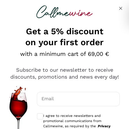
Skip to content
Describe what you are looking for
Get a 5% discount
on your first order
Ottimo
with a minimum cart of 69,00 €
4,5
/5
2.566
Subscribe to our newsletter to receive
recensioni
discounts, promotions and news every day!
Le nostre recensioni a 4 e 5 stelle.
Clicca qui per leggerle tutte >
Email
Precedente
Successivo
Optional consents to receive communicat
I agree to receive newsletters and
Oggi
promotional communications from
Ordine tutto ok, niente da dire a riguardo. Il sito in se
Callmewine, as required by the .
Privacy