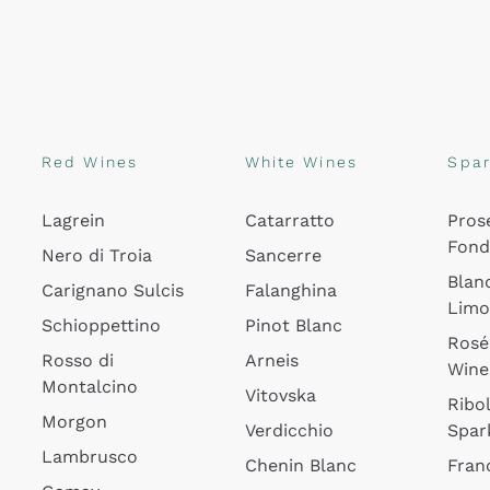
Red Wines
White Wines
Spar
Lagrein
Catarratto
Pros
Fon
Nero di Troia
Sancerre
Blan
Carignano Sulcis
Falanghina
Lim
Schioppettino
Pinot Blanc
Rosé
Rosso di
Arneis
Wine
Montalcino
Vitovska
Ribol
Morgon
Verdicchio
Spar
Lambrusco
Chenin Blanc
Fran