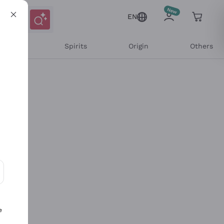
EN
l Wines
Spirits
Origin
Others
ons and personalized offers
e