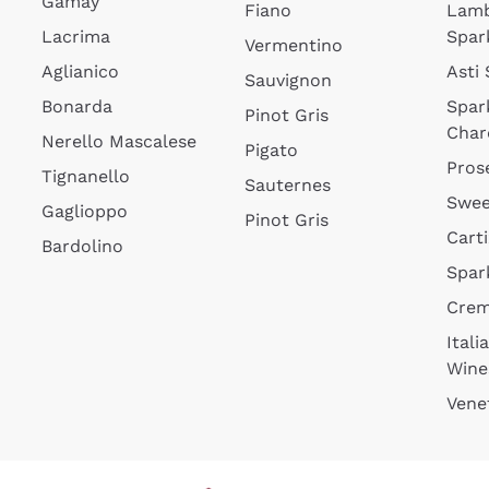
Gamay
Fiano
Lam
Lacrima
Spar
Vermentino
Aglianico
Asti
Sauvignon
Bonarda
Spar
Pinot Gris
Char
Nerello Mascalese
Pigato
Pros
Tignanello
Sauternes
Swee
Gaglioppo
Pinot Gris
Cart
Bardolino
Spar
Cre
Itali
Wine
Vene