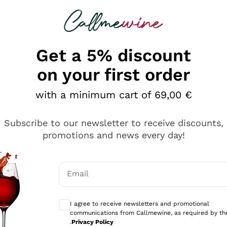
 looking for
Champagne
Sparkling Wines
Al
Get a 5% discount
on your first order
with a minimum cart of 69,00 €
Subscribe to our newsletter to receive discounts,
promotions and news every day!
Email
Optional consents to receive communicati
I agree to receive newsletters and promotional
communications from Callmewine, as required by th
sima
.
Privacy Policy