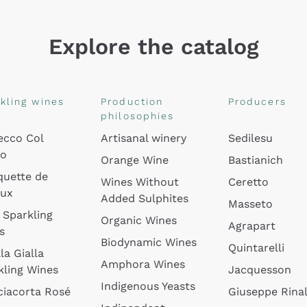
Explore the catalog
kling wines
Production
Producers
philosophies
ecco Col
Artisanal winery
Sedilesu
do
Orange Wine
Bastianich
quette de
Wines Without
Ceretto
oux
Added Sulphites
Masseto
 Sparkling
Organic Wines
Agrapart
s
Biodynamic Wines
Quintarelli
la Gialla
Amphora Wines
kling Wines
Jacquesson
Indigenous Yeasts
ciacorta Rosé
Giuseppe Rinal