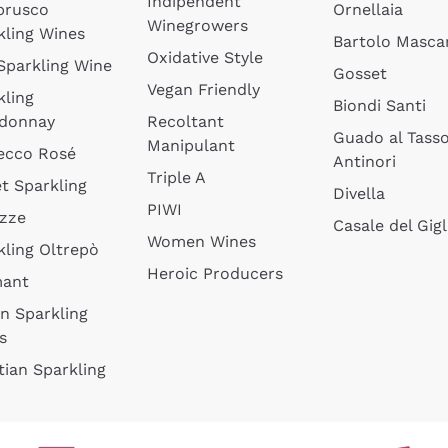
Indipendent
brusco
Ornellaia
Winegrowers
kling Wines
Bartolo Mascar
Oxidative Style
 Sparkling Wine
Gosset
Vegan Friendly
kling
Biondi Santi
donnay
Recoltant
Guado al Tass
Manipulant
ecco Rosé
Antinori
Triple A
t Sparkling
Divella
PIWI
izze
Casale del Gigl
Women Wines
kling Oltrepò
Heroic Producers
mant
an Sparkling
s
tian Sparkling