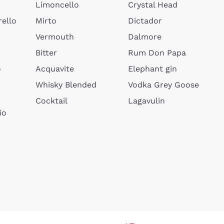
Limoncello
Crystal Head
ello
Mirto
Dictador
Vermouth
Dalmore
Bitter
Rum Don Papa
o
Acquavite
Elephant gin
Whisky Blended
Vodka Grey Goose
Cocktail
Lagavulin
io