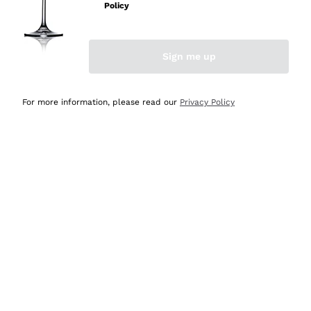
velocissima
Policy
Acquirente verificato
Sign me up
Ieri
Perfetti e attenti al cliente
For more information, please read our
Privacy Policy
Acquirente verificato
2 Giorni Fa
Semplice nell'uso, puntuali e veloci.
Acquirente verificato
2 Giorni Fa
Ottima come sempre!