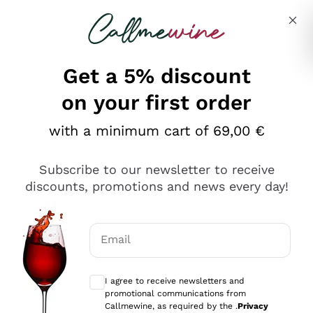
Skip to content
Describe what you are looking for
Get a 5% discount
on your first order
Ottimo
with a minimum cart of 69,00 €
4,5
/5
2.561
Subscribe to our newsletter to receive
recensioni
discounts, promotions and news every day!
Le nostre recensioni a 4 e 5 stelle.
Clicca qui per leggerle tutte >
Email
Precedente
Successivo
Optional consents to receive communicat
I agree to receive newsletters and
Oggi
promotional communications from
Acquisto semplice nelle modalità, gestito con rapidità e
Callmewine, as required by the .
Privacy