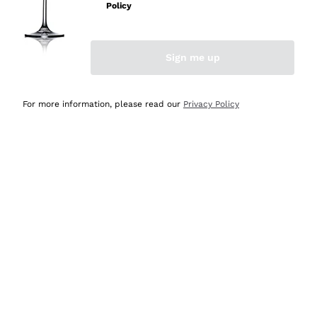
professionalità
Policy
Acquirente verificato
Sign me up
Ieri
Seri affidabili
For more information, please read our
Privacy Policy
Acquirente verificato
Ieri
Il catalogo offre moltissime possibilità di scelta tra tanti
prodotti diversi e con un ampio range di prezzo. Le
indicazioni dei consulenti sono estremamente chiare e
conformi alle caratteristiche dei prodotti acquistati
Acquirente verificato