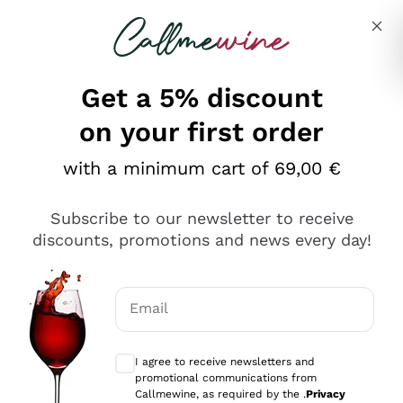
Skip to content
Describe what you are looking for
Get a 5% discount
on your first order
Ottimo
with a minimum cart of 69,00 €
4,5
/5
2.566
Subscribe to our newsletter to receive
recensioni
discounts, promotions and news every day!
Le nostre recensioni a 4 e 5 stelle.
Clicca qui per leggerle tutte >
Email
Precedente
Successivo
Optional consents to receive communicat
I agree to receive newsletters and
Oggi
promotional communications from
Ordine tutto ok, niente da dire a riguardo. Il sito in se
Callmewine, as required by the .
Privacy