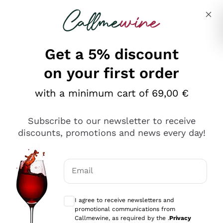
Skip to content
Describe what you are looking for
Get a 5% discount
on your first order
Ottimo
with a minimum cart of 69,00 €
4,5
/5
2.559
Subscribe to our newsletter to receive
recensioni
discounts, promotions and news every day!
Le nostre recensioni a 4 e 5 stelle.
Clicca qui per leggerle tutte >
Email
Precedente
Successivo
Optional consents to receive communicat
I agree to receive newsletters and
Oggi
promotional communications from
Il catalogo offre moltissime possibilità di scelta tra tanti
Callmewine, as required by the .
Privacy