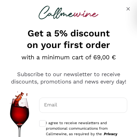
Skip to content
Describe what you are looking for
Get a 5% discount
on your first order
Ottimo
with a minimum cart of 69,00 €
4,5
/5
2.559
Subscribe to our newsletter to receive
recensioni
discounts, promotions and news every day!
Le nostre recensioni a 4 e 5 stelle.
Clicca qui per leggerle tutte >
Email
Precedente
Successivo
Optional consents to receive communicat
I agree to receive newsletters and
Oggi
promotional communications from
Il catalogo offre moltissime possibilità di scelta tra tanti
Callmewine, as required by the .
Privacy