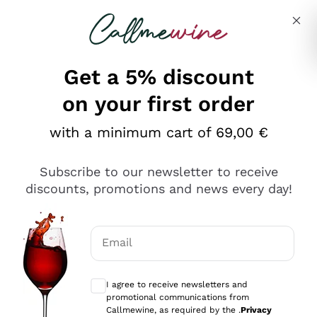
Skip to content
Describe what you are looking for
Get a 5% discount
on your first order
Ottimo
with a minimum cart of 69,00 €
4,5
/5
2.559
Subscribe to our newsletter to receive
recensioni
discounts, promotions and news every day!
Le nostre recensioni a 4 e 5 stelle.
Clicca qui per leggerle tutte >
Email
Precedente
Successivo
Optional consents to receive communicat
I agree to receive newsletters and
Oggi
promotional communications from
Il catalogo offre moltissime possibilità di scelta tra tanti
Callmewine, as required by the .
Privacy