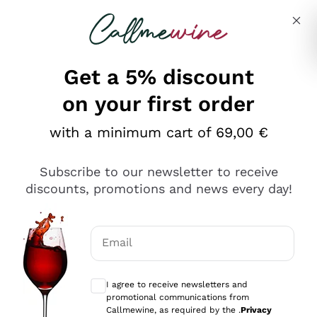
Skip to content
Describe what you are looking for
Get a 5% discount
on your first order
Ottimo
with a minimum cart of 69,00 €
4,5
/5
2.552
Subscribe to our newsletter to receive
recensioni
discounts, promotions and news every day!
Le nostre recensioni a 4 e 5 stelle.
Clicca qui per leggerle tutte >
Email
Precedente
Successivo
Optional consents to receive communicat
I agree to receive newsletters and
Oggi
promotional communications from
Ottima facilità di acquisto sul sito e consegna
Callmewine, as required by the .
Privacy