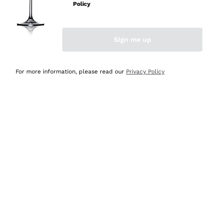
velocissima
Policy
Acquirente verificato
Sign me up
Ieri
Perfetti e attenti al cliente
For more information, please read our
Privacy Policy
Acquirente verificato
Ieri
Semplice nell'uso, puntuali e veloci.
Acquirente verificato
Ieri
Ottima come sempre!