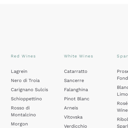
Red Wines
White Wines
Spar
Lagrein
Catarratto
Pros
Fon
Nero di Troia
Sancerre
Blan
Carignano Sulcis
Falanghina
Lim
Schioppettino
Pinot Blanc
Rosé
Rosso di
Arneis
Wine
Montalcino
Vitovska
Ribol
Morgon
Verdicchio
Spar