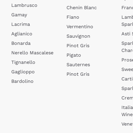
Lambrusco
Chenin Blanc
Fran
Gamay
Fiano
Lam
Lacrima
Spar
Vermentino
Aglianico
Asti
Sauvignon
Bonarda
Spar
Pinot Gris
Char
Nerello Mascalese
Pigato
Pros
Tignanello
Sauternes
Swee
Gaglioppo
Pinot Gris
Cart
Bardolino
Spar
Cre
Itali
Wine
Vene