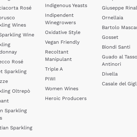
Indigenous Yeasts
ciacorta Rosé
Giuseppe Rinal
Indipendent
brusco
Ornellaia
Winegrowers
kling Wines
Bartolo Mascar
Oxidative Style
 Sparkling Wine
Gosset
Vegan Friendly
kling
Biondi Santi
donnay
Recoltant
Guado al Tass
Manipulant
ecco Rosé
Antinori
Triple A
t Sparkling
Divella
PIWI
izze
Casale del Gigl
Women Wines
kling Oltrepò
Heroic Producers
mant
an Sparkling
s
tian Sparkling