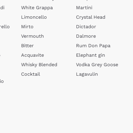
di
White Grappa
Martini
Limoncello
Crystal Head
ello
Mirto
Dictador
Vermouth
Dalmore
Bitter
Rum Don Papa
o
Acquavite
Elephant gin
Whisky Blended
Vodka Grey Goose
Cocktail
Lagavulin
io