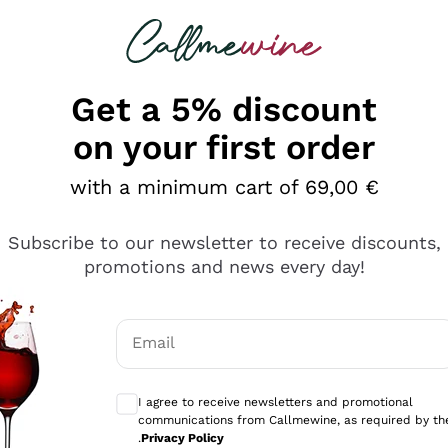
 looking for
Champagne
Sparkling Wines
Al
Get a 5% discount
on your first order
with a minimum cart of 69,00 €
Subscribe to our newsletter to receive discounts,
promotions and news every day!
Email
Optional consents to receive communicati
I agree to receive newsletters and promotional
communications from Callmewine, as required by th
e professionalità
.
Privacy Policy