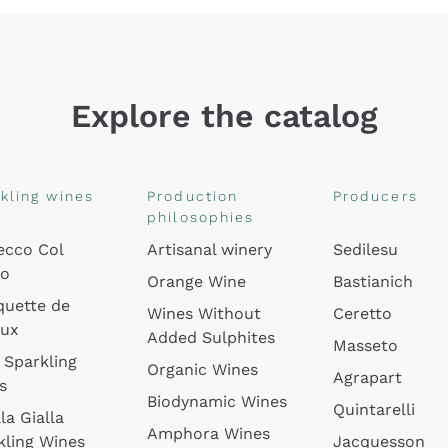
Explore the catalog
kling wines
Production
Producers
philosophies
ecco Col
Artisanal winery
Sedilesu
do
Orange Wine
Bastianich
quette de
Wines Without
Ceretto
oux
Added Sulphites
Masseto
 Sparkling
Organic Wines
Agrapart
s
Biodynamic Wines
Quintarelli
la Gialla
Amphora Wines
kling Wines
Jacquesson