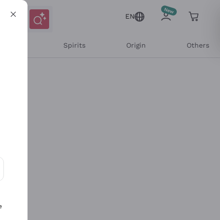
EN
l Wines
Spirits
Origin
Others
ons and personalized offers
e