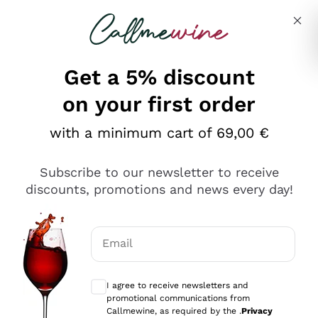
Skip to content
Describe what you are looking for
Get a 5% discount
on your first order
Ottimo
with a minimum cart of 69,00 €
4,5
/5
2.566
Subscribe to our newsletter to receive
recensioni
discounts, promotions and news every day!
Le nostre recensioni a 4 e 5 stelle.
Clicca qui per leggerle tutte >
Email
Precedente
Successivo
Optional consents to receive communicat
I agree to receive newsletters and
Ieri
promotional communications from
Ordine tutto ok, niente da dire a riguardo. Il sito in se
Callmewine, as required by the .
Privacy