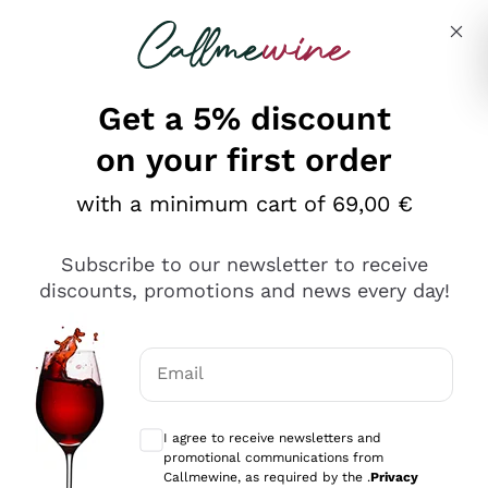
Skip to content
Describe what you are looking for
Get a 5% discount
on your first order
Ottimo
with a minimum cart of 69,00 €
4,5
/5
2.566
Subscribe to our newsletter to receive
recensioni
discounts, promotions and news every day!
Le nostre recensioni a 4 e 5 stelle.
Clicca qui per leggerle tutte >
Email
Precedente
Successivo
Optional consents to receive communicat
I agree to receive newsletters and
Oggi
promotional communications from
Ordine tutto ok, niente da dire a riguardo. Il sito in se
Callmewine, as required by the .
Privacy