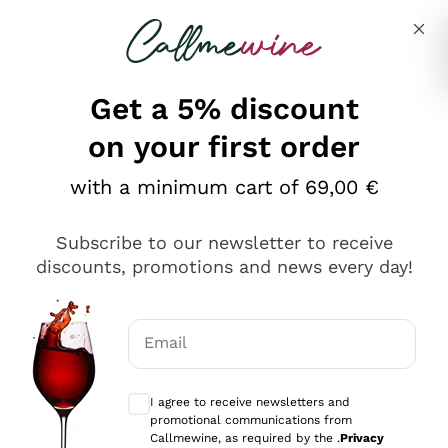
Skip to content
Describe what you are looking for
Get a 5% discount
on your first order
Ottimo
with a minimum cart of 69,00 €
4,5
/5
2.551
Subscribe to our newsletter to receive
recensioni
discounts, promotions and news every day!
Le nostre recensioni a 4 e 5 stelle.
Clicca qui per leggerle tutte >
Email
Precedente
Successivo
Optional consents to receive communicat
I agree to receive newsletters and
Oggi
promotional communications from
Perfetti e attenti al cliente
Callmewine, as required by the .
Privacy