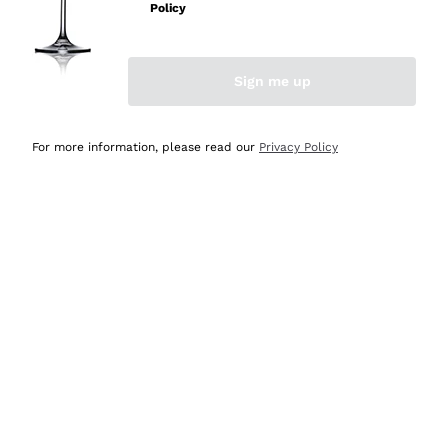
Policy
Acquirente verificato
Sign me up
Ieri
Semplice nell'uso, puntuali e veloci.
For more information, please read our
Privacy Policy
Acquirente verificato
Ieri
Ottima come sempre!
Acquirente verificato
2 Giorni Fa
Buona esperienza
Acquirente verificato