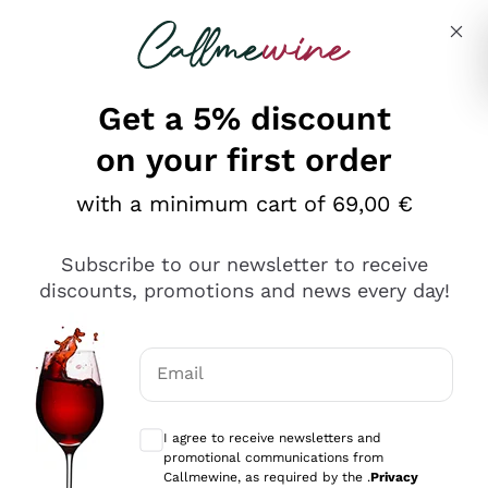
Skip to content
Describe what you are looking for
Get a 5% discount
on your first order
Ottimo
with a minimum cart of 69,00 €
4,5
/5
2.566
Subscribe to our newsletter to receive
recensioni
discounts, promotions and news every day!
Le nostre recensioni a 4 e 5 stelle.
Clicca qui per leggerle tutte >
Email
Precedente
Successivo
Optional consents to receive communicat
I agree to receive newsletters and
Ieri
promotional communications from
Ordine tutto ok, niente da dire a riguardo. Il sito in se
Callmewine, as required by the .
Privacy