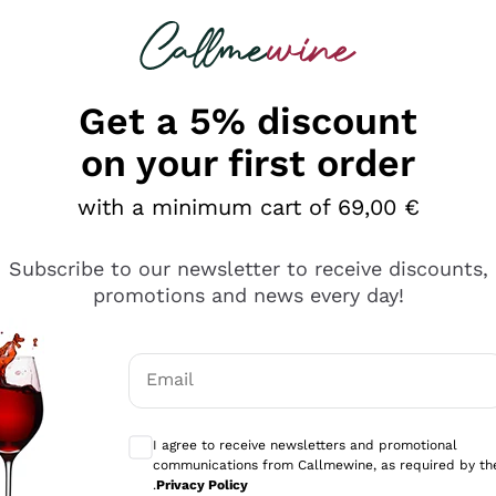
 looking for
Champagne
Sparkling Wines
Al
Get a 5% discount
on your first order
with a minimum cart of 69,00 €
Subscribe to our newsletter to receive discounts,
promotions and news every day!
Email
Optional consents to receive communicati
I agree to receive newsletters and promotional
communications from Callmewine, as required by th
se non è male ma secondo me ci sono alternative che hanno p
.
Privacy Policy