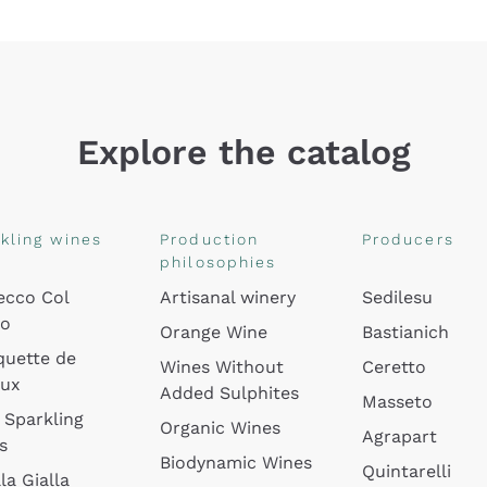
Explore the catalog
kling wines
Production
Producers
philosophies
ecco Col
Artisanal winery
Sedilesu
do
Orange Wine
Bastianich
quette de
Wines Without
Ceretto
oux
Added Sulphites
Masseto
 Sparkling
Organic Wines
Agrapart
s
Biodynamic Wines
Quintarelli
la Gialla