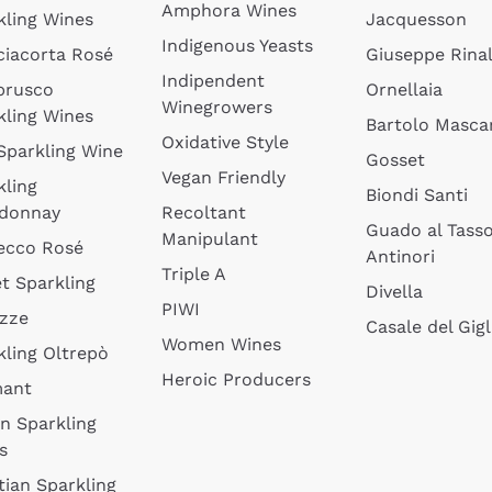
Amphora Wines
kling Wines
Jacquesson
Indigenous Yeasts
ciacorta Rosé
Giuseppe Rinal
Indipendent
brusco
Ornellaia
Winegrowers
kling Wines
Bartolo Mascar
Oxidative Style
 Sparkling Wine
Gosset
Vegan Friendly
kling
Biondi Santi
donnay
Recoltant
Guado al Tass
Manipulant
ecco Rosé
Antinori
Triple A
t Sparkling
Divella
PIWI
izze
Casale del Gigl
Women Wines
kling Oltrepò
Heroic Producers
mant
an Sparkling
s
tian Sparkling