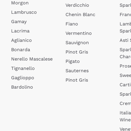
Morgon
Verdicchio
Spar
Lambrusco
Chenin Blanc
Fran
Gamay
Fiano
Lam
Lacrima
Spar
Vermentino
Aglianico
Asti
Sauvignon
Bonarda
Spar
Pinot Gris
Char
Nerello Mascalese
Pigato
Pros
Tignanello
Sauternes
Swee
Gaglioppo
Pinot Gris
Cart
Bardolino
Spar
Cre
Itali
Wine
Vene