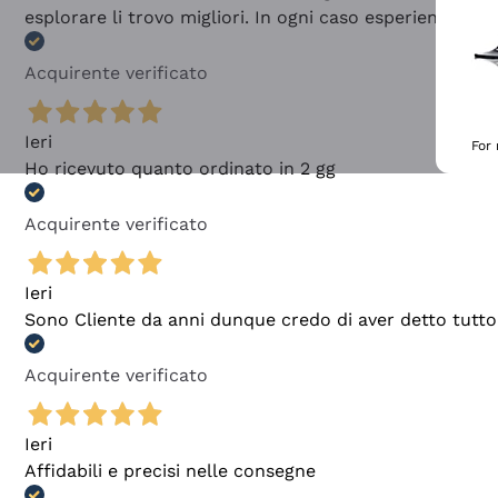
esplorare li trovo migliori. In ogni caso esperienza buo
Acquirente verificato
Ieri
For
Ho ricevuto quanto ordinato in 2 gg
Acquirente verificato
Ieri
Sono Cliente da anni dunque credo di aver detto tutto
Acquirente verificato
Ieri
Affidabili e precisi nelle consegne