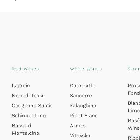
Red Wines
White Wines
Spar
Lagrein
Catarratto
Pros
Fon
Nero di Troia
Sancerre
Blan
Carignano Sulcis
Falanghina
Lim
Schioppettino
Pinot Blanc
Rosé
Rosso di
Arneis
Wine
Montalcino
Vitovska
Ribol