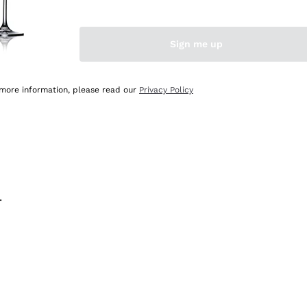
na e lo consiglio! 👍
Sign me up
 more information, please read our
Privacy Policy
.