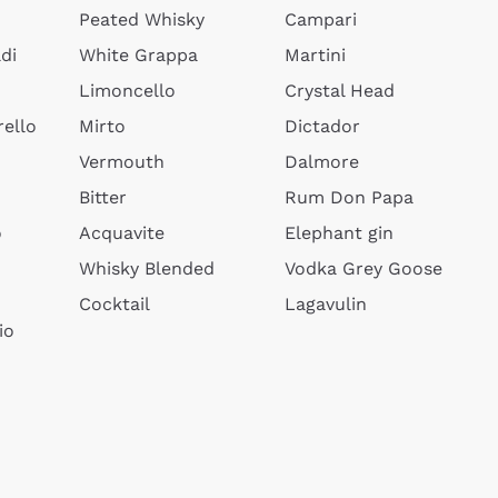
Peated Whisky
Campari
di
White Grappa
Martini
Limoncello
Crystal Head
ello
Mirto
Dictador
Vermouth
Dalmore
Bitter
Rum Don Papa
o
Acquavite
Elephant gin
Whisky Blended
Vodka Grey Goose
Cocktail
Lagavulin
io