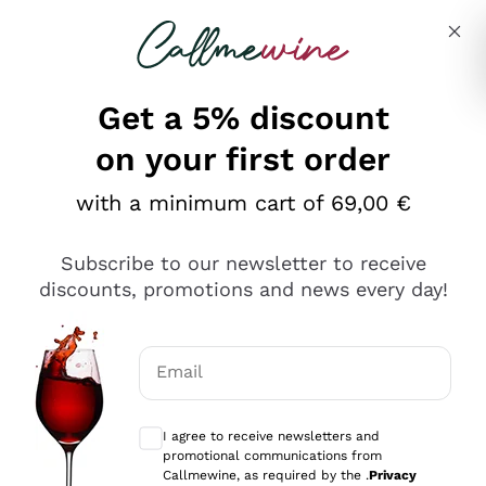
Skip to content
Describe what you are looking for
Get a 5% discount
on your first order
Ottimo
with a minimum cart of 69,00 €
4,5
/5
2.561
Subscribe to our newsletter to receive
recensioni
discounts, promotions and news every day!
Le nostre recensioni a 4 e 5 stelle.
Clicca qui per leggerle tutte >
Email
Precedente
Successivo
Optional consents to receive communicat
I agree to receive newsletters and
Oggi
promotional communications from
Acquisto semplice nelle modalità, gestito con rapidità e
Callmewine, as required by the .
Privacy