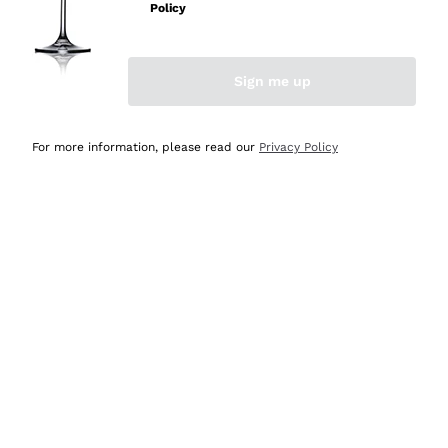
professionalità
Policy
Acquirente verificato
Sign me up
Oggi
Seri affidabili
For more information, please read our
Privacy Policy
Acquirente verificato
Ieri
Il catalogo offre moltissime possibilità di scelta tra tanti
prodotti diversi e con un ampio range di prezzo. Le
indicazioni dei consulenti sono estremamente chiare e
conformi alle caratteristiche dei prodotti acquistati
Acquirente verificato