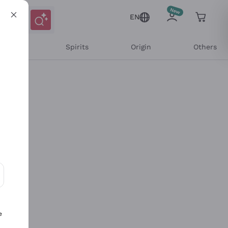
EN
l Wines
Spirits
Origin
Others
ons and personalized offers
e