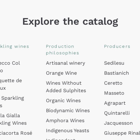
Explore the catalog
kling wines
Production
Producers
philosophies
ecco Col
Artisanal winery
Sedilesu
do
Orange Wine
Bastianich
quette de
Wines Without
Ceretto
oux
Added Sulphites
Masseto
 Sparkling
Organic Wines
Agrapart
s
Biodynamic Wines
Quintarelli
la Gialla
Amphora Wines
kling Wines
Jacquesson
Indigenous Yeasts
ciacorta Rosé
Giuseppe Rinal