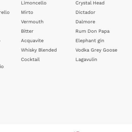
Limoncello
Crystal Head
ello
Mirto
Dictador
Vermouth
Dalmore
Bitter
Rum Don Papa
o
Acquavite
Elephant gin
Whisky Blended
Vodka Grey Goose
Cocktail
Lagavulin
io