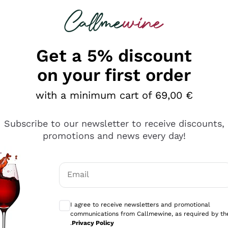
 looking for
Champagne
Sparkling Wines
Al
Get a 5% discount
on your first order
with a minimum cart of 69,00 €
Subscribe to our newsletter to receive discounts,
promotions and news every day!
Email
Optional consents to receive communicati
I agree to receive newsletters and promotional
communications from Callmewine, as required by th
sima
.
Privacy Policy