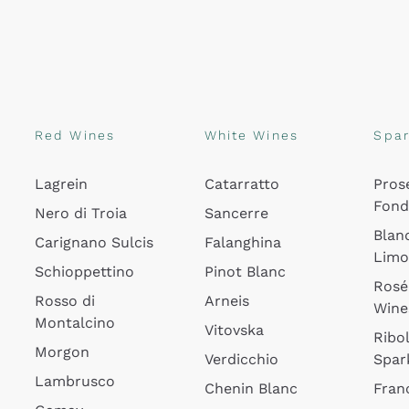
Red Wines
White Wines
Spar
Lagrein
Catarratto
Pros
Fon
Nero di Troia
Sancerre
Blan
Carignano Sulcis
Falanghina
Lim
Schioppettino
Pinot Blanc
Rosé
Rosso di
Arneis
Wine
Montalcino
Vitovska
Ribol
Morgon
Verdicchio
Spar
Lambrusco
Chenin Blanc
Fran