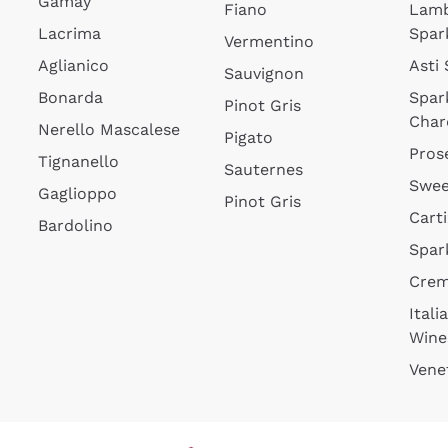
Gamay
Fiano
Lam
Lacrima
Spar
Vermentino
Aglianico
Asti
Sauvignon
Bonarda
Spar
Pinot Gris
Char
Nerello Mascalese
Pigato
Pros
Tignanello
Sauternes
Swee
Gaglioppo
Pinot Gris
Cart
Bardolino
Spar
Cre
Itali
Wine
Vene