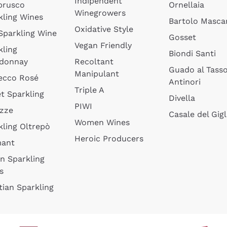
Indipendent
brusco
Ornellaia
Winegrowers
kling Wines
Bartolo Mascar
Oxidative Style
 Sparkling Wine
Gosset
Vegan Friendly
kling
Biondi Santi
donnay
Recoltant
Guado al Tass
Manipulant
ecco Rosé
Antinori
Triple A
t Sparkling
Divella
PIWI
izze
Casale del Gigl
Women Wines
kling Oltrepò
Heroic Producers
mant
an Sparkling
s
tian Sparkling