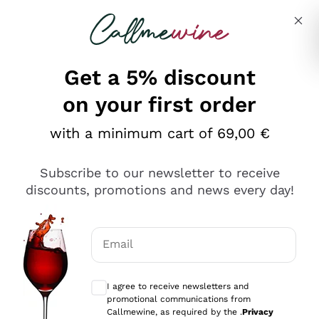
Skip to content
Describe what you are looking for
Get a 5% discount
on your first order
Ottimo
with a minimum cart of 69,00 €
4,5
/5
2.566
Subscribe to our newsletter to receive
recensioni
discounts, promotions and news every day!
Le nostre recensioni a 4 e 5 stelle.
Clicca qui per leggerle tutte >
Email
Precedente
Successivo
Optional consents to receive communicat
I agree to receive newsletters and
Ieri
promotional communications from
Ordine tutto ok, niente da dire a riguardo. Il sito in se
Callmewine, as required by the .
Privacy