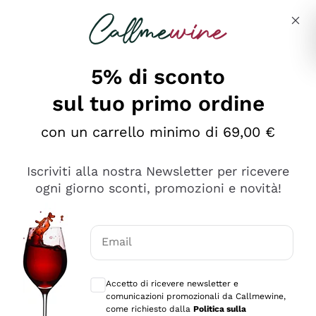
Salta al contenuto principale
Descrivi cosa stai cercando
5% di sconto
sul tuo primo ordine
Ottimo
con un carrello minimo di 69,00 €
4,5
/5
2.559
Iscriviti alla nostra Newsletter per ricevere
recensioni
ogni giorno sconti, promozioni e novità!
Le nostre recensioni a 4 e 5 stelle.
Clicca qui per leggerle tutte >
Email
Precedente
Successivo
Consensi opzionali per ricevere comunica
Accetto di ricevere newsletter e
Oggi
comunicazioni promozionali da Callmewine,
Il catalogo offre moltissime possibilità di scelta tra tanti
come richiesto dalla
Politica sulla