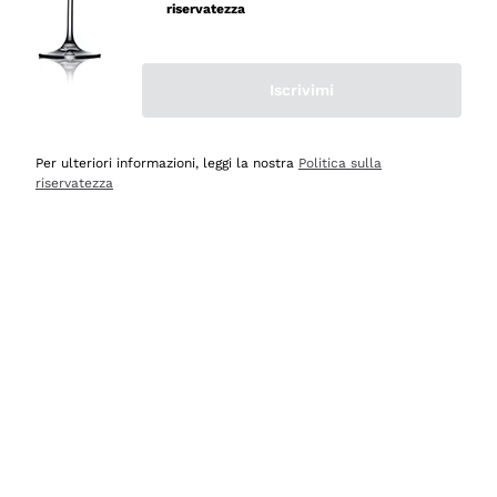
professionalità
riservatezza
Acquirente verificato
Iscrivimi
Oggi
Seri affidabili
Per ulteriori informazioni, leggi la nostra
Politica sulla
riservatezza
Acquirente verificato
Ieri
Il catalogo offre moltissime possibilità di scelta tra tanti
prodotti diversi e con un ampio range di prezzo. Le
indicazioni dei consulenti sono estremamente chiare e
conformi alle caratteristiche dei prodotti acquistati
Acquirente verificato