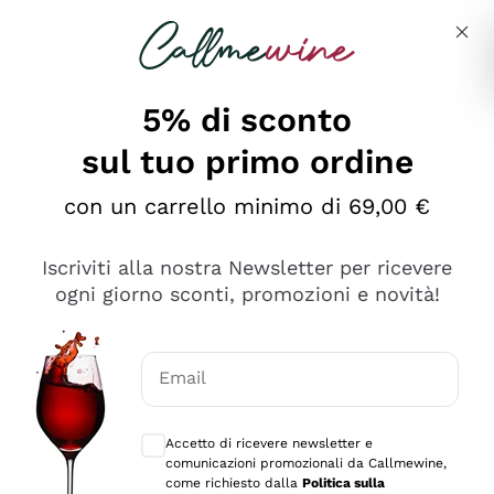
Salta al contenuto principale
Descrivi cosa stai cercando
5% di sconto
sul tuo primo ordine
Ottimo
con un carrello minimo di 69,00 €
4,5
/5
2.561
Iscriviti alla nostra Newsletter per ricevere
recensioni
ogni giorno sconti, promozioni e novità!
Le nostre recensioni a 4 e 5 stelle.
Clicca qui per leggerle tutte >
Email
Precedente
Successivo
Consensi opzionali per ricevere comunica
Accetto di ricevere newsletter e
Oggi
comunicazioni promozionali da Callmewine,
Acquisto semplice nelle modalità, gestito con rapidità e
come richiesto dalla
Politica sulla