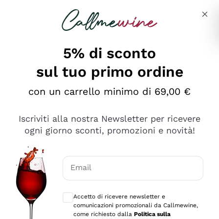
Salta al contenuto principale
Descrivi cosa stai cercando
5% di sconto
sul tuo primo ordine
Ottimo
con un carrello minimo di 69,00 €
4,5
/5
2.566
Iscriviti alla nostra Newsletter per ricevere
recensioni
ogni giorno sconti, promozioni e novità!
Le nostre recensioni a 4 e 5 stelle.
Clicca qui per leggerle tutte >
Email
Precedente
Successivo
Consensi opzionali per ricevere comunica
Accetto di ricevere newsletter e
Ieri
comunicazioni promozionali da Callmewine,
Ordine tutto ok, niente da dire a riguardo. Il sito in se
come richiesto dalla
Politica sulla