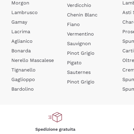
Morgon
Lamb
Verdicchio
Lambrusco
Asti
Chenin Blanc
Gamay
Char
Fiano
Lacrima
Pros
Vermentino
Aglianico
Spum
Sauvignon
Bonarda
Cart
Pinot Grigio
Nerello Mascalese
Oltr
Pigato
Tignanello
Cre
Sauternes
Gaglioppo
Spum
Pinot Grigio
Bardolino
Spum
Spedizione gratuita