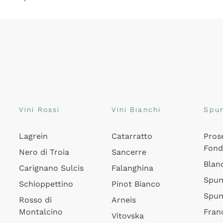
Vini Rossi
Vini Bianchi
Spu
Lagrein
Catarratto
Pros
Fon
Nero di Troia
Sancerre
Blan
Carignano Sulcis
Falanghina
Spum
Schioppettino
Pinot Bianco
Spum
Rosso di
Arneis
Montalcino
Fran
Vitovska