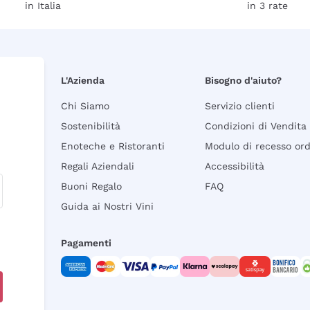
in Italia
in 3 rate
L'Azienda
Bisogno d'aiuto?
Chi Siamo
Servizio clienti
Sostenibilità
Condizioni di Vendita
Enoteche e Ristoranti
Modulo di recesso or
Regali Aziendali
Accessibilità
Buoni Regalo
FAQ
Guida ai Nostri Vini
Pagamenti