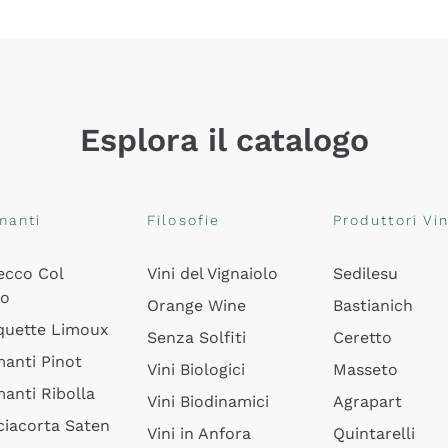
Esplora il catalogo
manti
Filosofie
Produttori Vin
ecco Col
Vini del Vignaiolo
Sedilesu
do
Orange Wine
Bastianich
quette Limoux
Senza Solfiti
Ceretto
anti Pinot
Vini Biologici
Masseto
anti Ribolla
Vini Biodinamici
Agrapart
ciacorta Saten
Vini in Anfora
Quintarelli