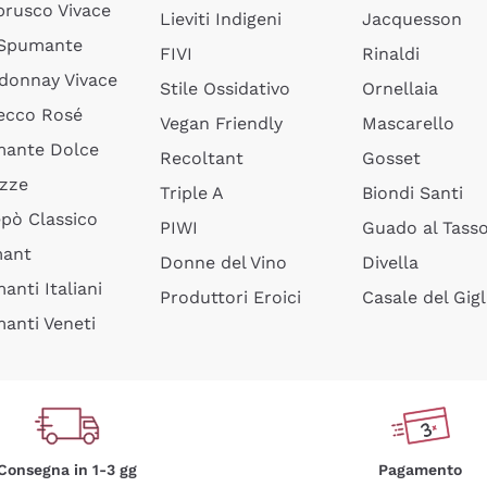
rusco Vivace
Lieviti Indigeni
Jacquesson
 Spumante
FIVI
Rinaldi
donnay Vivace
Stile Ossidativo
Ornellaia
ecco Rosé
Vegan Friendly
Mascarello
ante Dolce
Recoltant
Gosset
izze
Triple A
Biondi Santi
epò Classico
PIWI
Guado al Tass
mant
Donne del Vino
Divella
anti Italiani
Produttori Eroici
Casale del Gigl
anti Veneti
Consegna in 1-3 gg
Pagamento