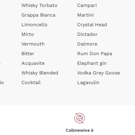
Whisky Torbato
Campari
Grappa Bianca
Martini
Limoncello
Crystal Head
Mirto
Dictador
Vermouth
Dalmore
Bitter
Rum Don Papa
o
Acquavite
Elephant gin
Whisky Blended
Vodka Grey Goose
io
Cocktail
Lagavulin
Callmewine è