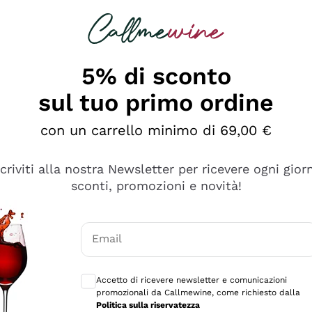
rcando
Champagne
Spumanti
Tutti i Vini
5% di sconto
sul tuo primo ordine
con un carrello minimo di 69,00 €
scriviti alla nostra Newsletter per ricevere ogni gior
sconti, promozioni e novità!
Email
Consensi opzionali per ricevere comunicaz
Accetto di ricevere newsletter e comunicazioni
promozionali da Callmewine, come richiesto dalla
se non è male ma secondo me ci sono alternative che hanno p
Politica sulla riservatezza