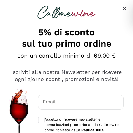
Salta al contenuto principale
Descrivi cosa stai cercando
5% di sconto
sul tuo primo ordine
Ottimo
con un carrello minimo di 69,00 €
4,5
/5
2.559
Iscriviti alla nostra Newsletter per ricevere
recensioni
ogni giorno sconti, promozioni e novità!
Le nostre recensioni a 4 e 5 stelle.
Clicca qui per leggerle tutte >
Email
Precedente
Successivo
Consensi opzionali per ricevere comunica
Accetto di ricevere newsletter e
Oggi
comunicazioni promozionali da Callmewine,
Il catalogo offre moltissime possibilità di scelta tra tanti
come richiesto dalla
Politica sulla