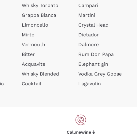
Whisky Torbato
Campari
Grappa Bianca
Martini
Limoncello
Crystal Head
Mirto
Dictador
Vermouth
Dalmore
Bitter
Rum Don Papa
o
Acquavite
Elephant gin
Whisky Blended
Vodka Grey Goose
io
Cocktail
Lagavulin
Callmewine è