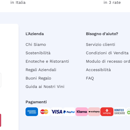
in Italia
in 3 rate
L'Azienda
Bisogno d'aiuto?
Chi Siamo
Servizio clienti
Sostenibilità
Condizioni di Vendita
Enoteche e Ristoranti
Modulo di recesso or
Regali Aziendali
Accessibilità
Buoni Regalo
FAQ
Guida ai Nostri Vini
Pagamenti