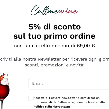
rcando
Champagne
Spumanti
Tutti i Vini
5% di sconto
sul tuo primo ordine
con un carrello minimo di 69,00 €
scriviti alla nostra Newsletter per ricevere ogni gior
sconti, promozioni e novità!
Email
Consensi opzionali per ricevere comunicaz
Accetto di ricevere newsletter e comunicazioni
promozionali da Callmewine, come richiesto dalla
se non è male ma secondo me ci sono alternative che hanno p
Politica sulla riservatezza