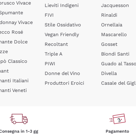
rusco Vivace
Lieviti Indigeni
Jacquesson
 Spumante
FIVI
Rinaldi
donnay Vivace
Stile Ossidativo
Ornellaia
ecco Rosé
Vegan Friendly
Mascarello
ante Dolce
Recoltant
Gosset
izze
Triple A
Biondi Santi
epò Classico
PIWI
Guado al Tass
mant
Donne del Vino
Divella
anti Italiani
Produttori Eroici
Casale del Gigl
anti Veneti
Consegna in 1-3 gg
Pagamento