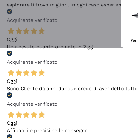
esplorare li trovo migliori. In ogni caso esperienza buo
Acquirente verificato
Oggi
Per 
Ho ricevuto quanto ordinato in 2 gg
Acquirente verificato
Oggi
Sono Cliente da anni dunque credo di aver detto tutto
Acquirente verificato
Oggi
Affidabili e precisi nelle consegne