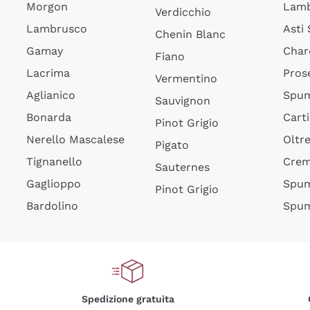
Morgon
Lamb
Verdicchio
Lambrusco
Asti
Chenin Blanc
Gamay
Char
Fiano
Lacrima
Pros
Vermentino
Aglianico
Spum
Sauvignon
Bonarda
Cart
Pinot Grigio
Nerello Mascalese
Oltr
Pigato
Tignanello
Cre
Sauternes
Gaglioppo
Spum
Pinot Grigio
Bardolino
Spum
Spedizione gratuita