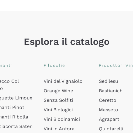
Esplora il catalogo
manti
Filosofie
Produttori Vin
ecco Col
Vini del Vignaiolo
Sedilesu
do
Orange Wine
Bastianich
quette Limoux
Senza Solfiti
Ceretto
anti Pinot
Vini Biologici
Masseto
anti Ribolla
Vini Biodinamici
Agrapart
ciacorta Saten
Vini in Anfora
Quintarelli