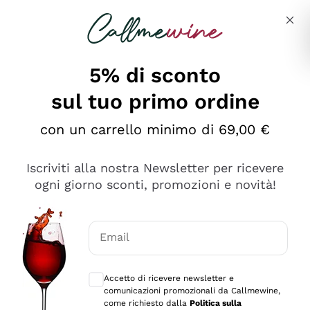
Salta al contenuto principale
Descrivi cosa stai cercando
5% di sconto
sul tuo primo ordine
Ottimo
con un carrello minimo di 69,00 €
4,5
/5
2.559
Iscriviti alla nostra Newsletter per ricevere
recensioni
ogni giorno sconti, promozioni e novità!
Le nostre recensioni a 4 e 5 stelle.
Clicca qui per leggerle tutte >
Email
Precedente
Successivo
Consensi opzionali per ricevere comunica
Accetto di ricevere newsletter e
Oggi
comunicazioni promozionali da Callmewine,
Il catalogo offre moltissime possibilità di scelta tra tanti
come richiesto dalla
Politica sulla