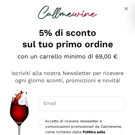
Salta al contenuto principale
Descrivi cosa stai cercando
5% di sconto
sul tuo primo ordine
Ottimo
con un carrello minimo di 69,00 €
4,5
/5
2.566
Iscriviti alla nostra Newsletter per ricevere
recensioni
ogni giorno sconti, promozioni e novità!
Le nostre recensioni a 4 e 5 stelle.
Clicca qui per leggerle tutte >
Email
Precedente
Successivo
Consensi opzionali per ricevere comunica
Accetto di ricevere newsletter e
Ieri
comunicazioni promozionali da Callmewine,
Ordine tutto ok, niente da dire a riguardo. Il sito in se
come richiesto dalla
Politica sulla