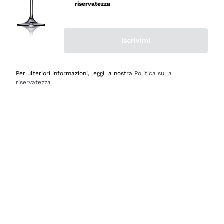
professionalità
riservatezza
Acquirente verificato
Iscrivimi
Oggi
Seri affidabili
Per ulteriori informazioni, leggi la nostra
Politica sulla
riservatezza
Acquirente verificato
Ieri
Il catalogo offre moltissime possibilità di scelta tra tanti
prodotti diversi e con un ampio range di prezzo. Le
indicazioni dei consulenti sono estremamente chiare e
conformi alle caratteristiche dei prodotti acquistati
Acquirente verificato