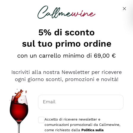
Salta al contenuto principale
Descrivi cosa stai cercando
5% di sconto
sul tuo primo ordine
Ottimo
con un carrello minimo di 69,00 €
4,5
/5
2.561
Iscriviti alla nostra Newsletter per ricevere
recensioni
ogni giorno sconti, promozioni e novità!
Le nostre recensioni a 4 e 5 stelle.
Clicca qui per leggerle tutte >
Email
Precedente
Successivo
Consensi opzionali per ricevere comunica
Accetto di ricevere newsletter e
Oggi
comunicazioni promozionali da Callmewine,
Acquisto semplice nelle modalità, gestito con rapidità e
come richiesto dalla
Politica sulla