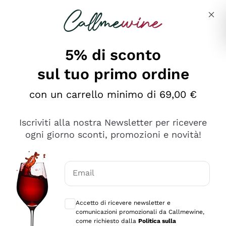
Salta al contenuto principale
Descrivi cosa stai cercando
5% di sconto
sul tuo primo ordine
Ottimo
con un carrello minimo di 69,00 €
4,5
/5
2.552
Iscriviti alla nostra Newsletter per ricevere
recensioni
ogni giorno sconti, promozioni e novità!
Le nostre recensioni a 4 e 5 stelle.
Clicca qui per leggerle tutte >
Email
Precedente
Successivo
Consensi opzionali per ricevere comunica
Accetto di ricevere newsletter e
Oggi
comunicazioni promozionali da Callmewine,
Ottima facilità di acquisto sul sito e consegna
come richiesto dalla
Politica sulla