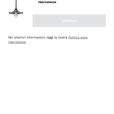
velocissima
riservatezza
Acquirente verificato
Iscrivimi
Ieri
Perfetti e attenti al cliente
Per ulteriori informazioni, leggi la nostra
Politica sulla
riservatezza
Acquirente verificato
2 Giorni Fa
Semplice nell'uso, puntuali e veloci.
Acquirente verificato
2 Giorni Fa
Ottima come sempre!