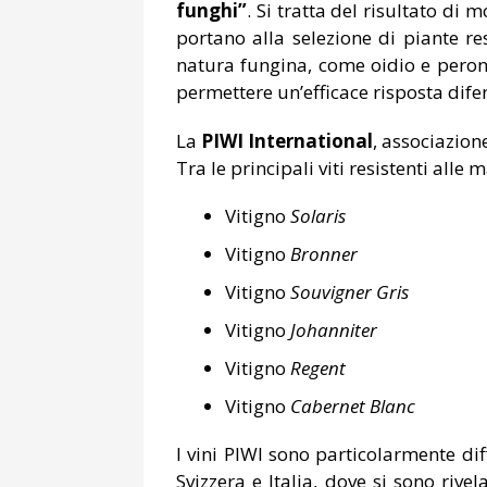
funghi”
. Si tratta del risultato di m
portano alla selezione di piante res
natura fungina, come oidio e perono
permettere un’efficace risposta dife
La
PIWI International
, associazion
Tra le principali viti resistenti alle
Vitigno
Solaris
Vitigno
Bronner
Vitigno
Souvigner Gris
Vitigno
Johanniter
Vitigno
Regent
Vitigno
Cabernet Blanc
I vini PIWI sono particolarmente dif
Svizzera e Italia, dove si sono rive