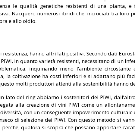
cienza le qualità genetiche resistenti di una pianta, 
iva. Nacquero numerosi ibridi che, incrociati tra loro pe
ora e allo oidio.
di resistenza, hanno altri lati positivi. Secondo dati Euros
I PIWI, in quanto varietà resistenti, necessitano di un infe
blematica, inquinando meno l’ambiente circostante e 
a coltivazione ha costi inferiori e si adattano più faci
sto molti produttori attenti alla sostenibilità hanno dec
un lato del ring abbiamo i sostenitori dei PIWI, dall’alt
legata alla creazione di vini PIWI come un allontanamen
odiversità, con un conseguente impoverimento culturale e 
inseco di selezione dei PIWI. Con questo metodo si van
perché, qualora si scopra che possano apportare carat