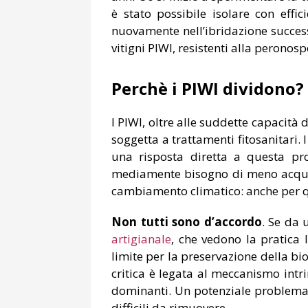
è stato possibile isolare con effi
nuovamente nell’ibridazione success
vitigni PIWI, resistenti alla peronosp
Perchè i PIWI dividono?
I PIWI, oltre alle suddette capacità 
soggetta a trattamenti fitosanitari. 
una risposta diretta a questa pro
mediamente bisogno di meno acqua, l
cambiamento climatico: anche per que
Non tutti sono d’accordo
. Se da 
artigianale
, che vedono la pratica 
limite per la preservazione della bi
critica è legata al meccanismo intr
dominanti. Un potenziale problema 
difficili da rimuovere.