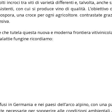
olti incroci tra viti di varietà differenti e, talvolta, anch
istenti, con cui si produce vino di qualità. L’obiettivo d
spora, una croce per ogni agricoltore. contrastate gra
nsiva.
e che tutela questa nuova e moderna frontiera vitivinicola,
 malattie fungine ricordiamo:
fusi in Germania e nei paesi dell’arco alpino, con una p
late necessarie per sopperire alle condizioni ambientali