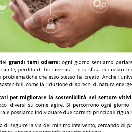
 dei
grandi temi odierni
: ogni giorno sentiamo parlar
biente, perdita di biodiversità… è la sfida dei nostri 
e problematiche che esso stesso ha creato. Anche l’uni
i sostenibili, come la riduzione di sprechi di natura energe
ati per migliorare la sostenibilità nel settore vitivi
rocci diversi su come agire. Si percorrono ogni giorno 
ale possiamo individuare due correnti principali riguardo
 di seguire la via del minimo intervento, cercando di pr
 chimica, spesso riesumando pratiche antiche;