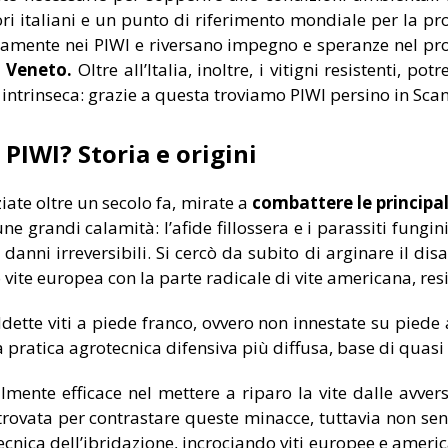
i italiani e un punto di riferimento mondiale per la pro
amente nei PIWI e riversano impegno e speranze nel pro
l
Veneto.
Oltre all’Italia, inoltre, i vitigni resistenti, p
za intrinseca: grazie a questa troviamo PIWI persino in Sca
 PIWI? Storia e origini
ziate oltre un secolo fa, mirate a
combattere le principal
ne grandi calamità: l’afide fillossera e i parassiti fungi
nni irreversibili. Si cercò da subito di arginare il disa
 vite europea con la parte radicale di vite americana, res
dette viti a piede franco, ovvero non innestate su piede
la pratica agrotecnica difensiva più diffusa, base di quasi
lmente efficace nel mettere a riparo la vite dalle avver
trovata per contrastare queste minacce, tuttavia non senz
 tecnica dell’ibridazione, incrociando viti europee e ame