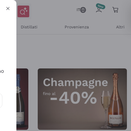
IT
Distillati
Provenienza
Altri
Shop Online
no
ioni e offerte personalizzate