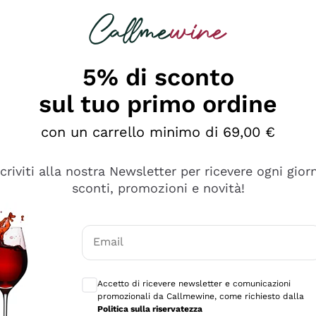
rcando
Champagne
Spumanti
Tutti i Vini
5% di sconto
ino Online, Enoteca e 
sul tuo primo ordine
perfetta inizia da qui!
con un carrello minimo di 69,00 €
scriviti alla nostra Newsletter per ricevere ogni gior
sconti, promozioni e novità!
Email
Consensi opzionali per ricevere comunicaz
Accetto di ricevere newsletter e comunicazioni
promozionali da Callmewine, come richiesto dalla
Politica sulla riservatezza