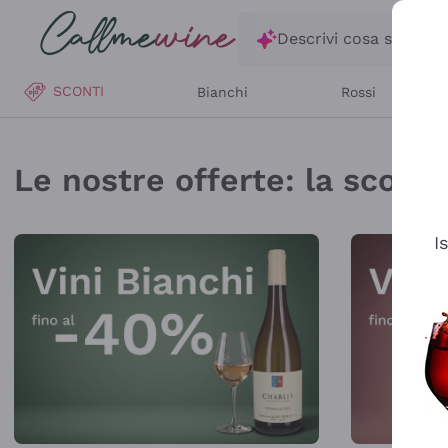
Salta al contenuto principale
Descrivi cosa stai ce
SCONTI
Bianchi
Rossi
Callmewine: Vendita V
Le nostre offerte: la scorta 
I