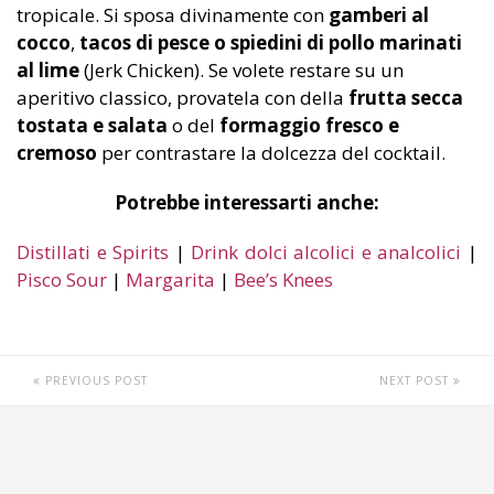
tropicale. Si sposa divinamente con
gamberi al
cocco
,
tacos di pesce o spiedini di pollo marinati
al lime
(Jerk Chicken). Se volete restare su un
aperitivo classico, provatela con della
frutta secca
tostata e salata
o del
formaggio fresco e
cremoso
per contrastare la dolcezza del cocktail.
Potrebbe interessarti anche:
Distillati e Spirits
|
Drink dolci alcolici e analcolici
|
Pisco Sour
|
Margarita
|
Bee’s Knees
PREVIOUS POST
NEXT POST