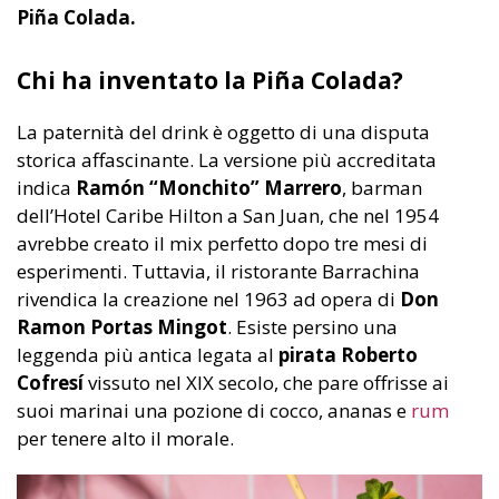
Piña Colada.
Chi ha inventato la Piña Colada?
La paternità del drink è oggetto di una disputa
storica affascinante. La versione più accreditata
indica
Ramón “Monchito” Marrero
, barman
dell’Hotel Caribe Hilton a San Juan, che nel 1954
avrebbe creato il mix perfetto dopo tre mesi di
esperimenti. Tuttavia, il ristorante Barrachina
rivendica la creazione nel 1963 ad opera di
Don
Ramon Portas Mingot
. Esiste persino una
leggenda più antica legata al
pirata Roberto
Cofresí
vissuto nel XIX secolo, che pare offrisse ai
suoi marinai una pozione di cocco, ananas e
rum
per tenere alto il morale.