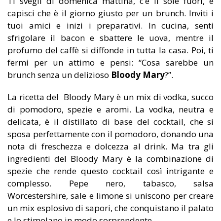
Ti svegli di domenica mattina, c’è il sole fuori, e
capisci che è il giorno giusto per un brunch. Inviti i
tuoi amici e inizi i preparativi. In cucina, senti
sfrigolare il bacon e sbattere le uova, mentre il
profumo del caffè si diffonde in tutta la casa. Poi, ti
fermi per un attimo e pensi: “Cosa sarebbe un
brunch senza un delizioso
Bloody Mary
?”.
La ricetta del Bloody Mary è un mix di vodka, succo
di pomodoro, spezie e aromi. La vodka, neutra e
delicata, è il distillato di base del cocktail, che si
sposa perfettamente con il pomodoro, donando una
nota di freschezza e dolcezza al drink. Ma tra gli
ingredienti del Bloody Mary è la combinazione di
spezie che rende questo cocktail così intrigante e
complesso. Pepe nero, tabasco, salsa
Worcestershire, sale e limone si uniscono per creare
un mix esplosivo di sapori, che conquistano il palato
e lo stimolano in modo sorprendente.