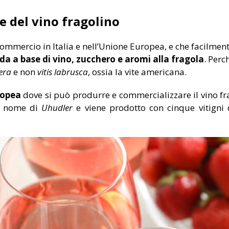
 del vino fragolino
n commercio in Italia e nell’Unione Europea, e che facilmen
a a base di vino, zucchero e aromi alla fragola
. Perc
fera
e non
vitis labrusca
, ossia la vite americana.
ropea
dove si può produrre e commercializzare il vino fra
il nome di
Uhudler
e viene prodotto con cinque vitigni d