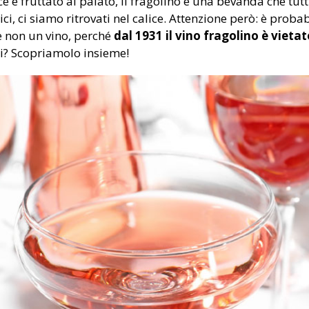
e e fruttato al palato, il fragolino è una bevanda che tutti
ici, ci siamo ritrovati nel calice. Attenzione però: è pr
 e non un vino, perché
dal 1931 il vino fragolino è vietato
i? Scopriamolo insieme!