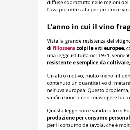
diffuse soprattutto nelle regioni del
l’uva più utilizzata per produrre vin
L’anno in cui il vino fr
Vista la grande resistenza del vitigno
di
fillossera
colpì le viti europee
, 
una legge istituita nel 1931, venne
v
resistente e semplice da coltivare
Un altro motivo, molto meno influent
contenuto un quantitativo di metanol
nell’uva europea. Questo problema, p
vinificazione a non coinvolgere buc
Questa legge non è valida solo in E
produzione per consumo personal
per il consumo da tavola, che è mol