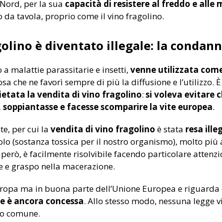
 Nord, per la sua
capacità di resistere al freddo e alle 
o da tavola, proprio come il vino fragolino.
agolino è diventato illegale: la condan
 a malattie parassitarie e insetti,
venne utilizzata com
cosa che ne favorì sempre di più la diffusione e l’utilizzo.
ietata la vendita di vino fragolino
:
si voleva evitare 
, soppiantasse e facesse scomparire la vite europea
.
e, per cui la
vendita di vino fragolino
è stata
resa ille
o (sostanza tossica per il nostro organismo), molto più a
erò, è facilmente risolvibile facendo particolare attenzi
ce e graspo nella macerazione.
uropa ma in buona parte dell’Unione Europea e riguarda 
e è ancora concessa
. Allo stesso modo, nessuna legge vi
to comune.