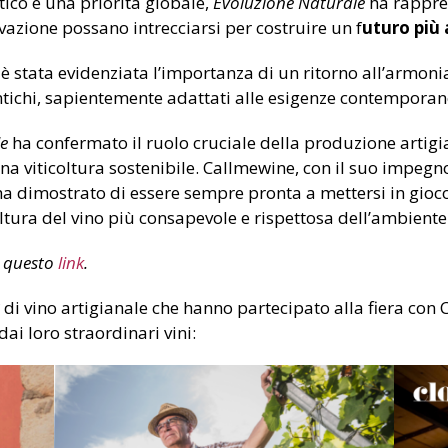
tico è una priorità globale,
Evoluzione Naturale
ha rappre
azione possano intrecciarsi per costruire un f
uturo più
, è stata evidenziata l’importanza di un ritorno all’armoni
antichi, sapientemente adattati alle esigenze contemporan
e
ha confermato il ruolo cruciale della produzione artigian
na viticoltura sostenibile. Callmewine, con il suo impegn
 ha dimostrato di essere sempre pronta a mettersi in gioco
ultura del vino più consapevole e rispettosa dell’ambiente
a questo
link
.
di vino artigianale che hanno partecipato alla fiera con 
ai loro straordinari vini: