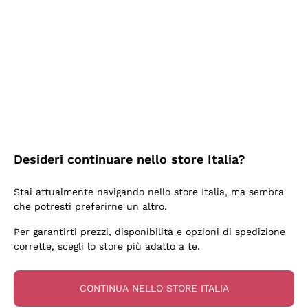
2 Giorni Fa
Semplice nell'uso, puntuali e veloci.
Acquirente verificato
2 Giorni Fa
Ottima come sempre!
Desideri continuare nello store Italia?
Acquirente verificato
Stai attualmente navigando nello store Italia, ma sembra
che potresti preferirne un altro.
3 Giorni Fa
Per garantirti prezzi, disponibilità e opzioni di spedizione
Buona esperienza
corrette, scegli lo store più adatto a te.
Acquirente verificato
CONTINUA NELLO STORE ITALIA