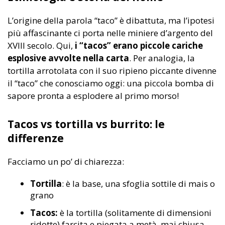
L’origine della parola “taco” è dibattuta, ma l’ipotesi
più affascinante ci porta nelle miniere d’argento del
XVIII secolo. Qui,
i “tacos” erano piccole cariche
esplosive avvolte nella carta
. Per analogia, la
tortilla arrotolata con il suo ripieno piccante divenne
il “taco” che conosciamo oggi: una piccola bomba di
sapore pronta a esplodere al primo morso!
Tacos vs tortilla vs burrito: le
differenze
Facciamo un po’ di chiarezza:
Tortilla
: è la base, una sfoglia sottile di mais o
grano
Tacos:
è la tortilla (solitamente di dimensioni
ridotte) farcita e piegata a metà, mai chiusa