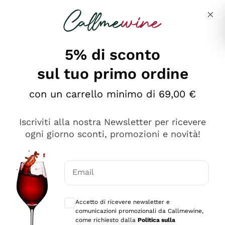
Salta al contenuto principale
Descrivi cosa stai cercando
5% di sconto
sul tuo primo ordine
Ottimo
con un carrello minimo di 69,00 €
4,5
/5
2.566
Iscriviti alla nostra Newsletter per ricevere
recensioni
ogni giorno sconti, promozioni e novità!
Le nostre recensioni a 4 e 5 stelle.
Clicca qui per leggerle tutte >
Email
Precedente
Successivo
Consensi opzionali per ricevere comunica
Accetto di ricevere newsletter e
Ieri
comunicazioni promozionali da Callmewine,
Ordine tutto ok, niente da dire a riguardo. Il sito in se
come richiesto dalla
Politica sulla