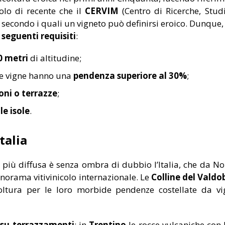
solo di recente che il
CERVIM
(Centro di Ricerche, Studi
secondo i quali un vigneto può definirsi eroico. Dunque, 
seguenti requisiti
:
0 metri
di altitudine;
 le vigne hanno una
pendenza superiore al 30%
;
oni o terrazze
;
le isole
.
talia
 è più diffusa è senza ombra di dubbio l’Italia, che da N
anorama vitivinicolo internazionale. Le
Colline del Vald
oltura per le loro morbide pendenze costellate da vig
i su terrazzamenti
: in
Trentino
le rocce vulcaniche con 