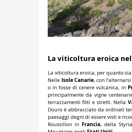
La viticoltura eroica n
La viticoltura eroica, per quanto si
Nelle
Isole Canarie
, con l’alternar
o in fosse di cenere vulcanica, in
P
principalmente da vigne centenari
terrazzamenti fitti e stretti. Nella
V
Douro è abbracciato da ordinati terr
paesaggi degni di essere visti e ric
Roussillon in
Francia
, della Styr
Mountains negli
Stati Uniti
.