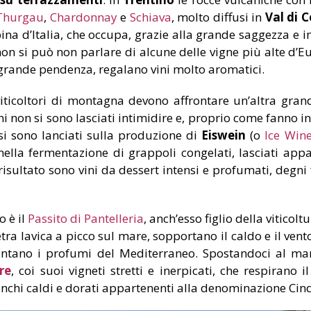
Thurgau
,
Chardonnay
e
Schiava
, molto diffusi in
Val di 
ina d’Italia, che occupa, grazie alla grande saggezza e im
 si può non parlare di alcune delle vigne più alte d’E
 di grande pendenza, regalano vini molto aromatici.
icoltori di montagna devono affrontare un’altra grande
ani non si sono lasciati intimidire e, proprio come fanno 
 si sono lanciati sulla produzione di
Eiswein
(o
Ice Win
nella fermentazione di grappoli congelati, lasciati app
risultato sono vini da dessert intensi e profumati, degni f
 è il
Passito di Pantelleria
, anch’esso figlio della viticol
ra lavica a picco sul mare, sopportano il caldo e il vento 
ontano i profumi del Mediterraneo. Spostandoci al ma
re
, coi suoi vigneti stretti e inerpicati, che respirano 
bianchi caldi e dorati appartenenti alla denominazione Ci