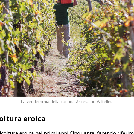
La vendemmia della cantina Ascesa, in Valtellina
oltura eroica
iticoltura eroica nei primi anni Cinquanta, facendo rifer