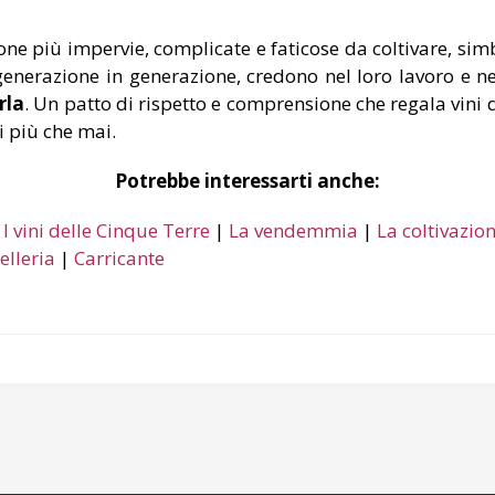
one più impervie, complicate e faticose da coltivare, sim
 generazione in generazione, credono nel loro lavoro e ne
rla
. Un patto di rispetto e comprensione che regala vini d
i più che mai.
Potrebbe interessarti anche:
|
I vini delle Cinque Terre
|
La vendemmia
|
La coltivazion
elleria
|
Carricante