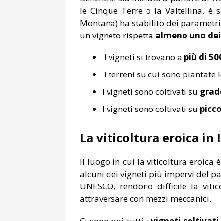
le Cinque Terre o la Valtellina, è 
Montana) ha stabilito dei parametri 
un vigneto rispetta
almeno uno dei 
I vigneti si trovano a
più di 50
I terreni su cui sono piantate
I vigneti sono coltivati su
grad
I vigneti sono coltivati su
picco
La viticoltura eroica in I
Il luogo in cui la viticoltura eroica
alcuni dei vigneti più impervi del p
UNESCO, rendono difficile la vitic
attraversare con mezzi meccanici.
Ci sono poi tutti i
vigneti coltivat