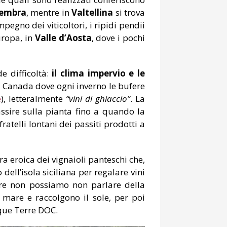
Cembra
, mentre in
Valtellina
si trova
pegno dei viticoltori, i ripidi pendii
uropa, in
Valle d’Aosta
, dove i pochi
 difficoltà:
il clima impervio e le
in Canada dove ogni inverno le bufere
e
), letteralmente
“vini di ghiaccio”
. La
assire sulla pianta fino a quando la
ratelli lontani dei passiti prodotti a
tura eroica dei vignaioli panteschi che,
dell’isola siciliana per regalare vini
re non possiamo non parlare della
il mare e raccolgono il sole, per poi
nque Terre DOC.