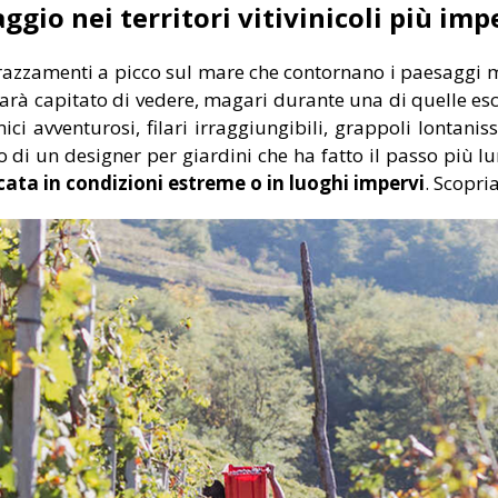
ggio nei territori vitivinicoli più im
errazzamenti a picco sul mare che contornano i paesaggi 
rà capitato di vedere, magari durante una di quelle escu
ici avventurosi, filari irraggiungibili, grappoli lontani
o di un designer per giardini che ha fatto il passo più
cata in condizioni estreme o in luoghi impervi
. Scopri