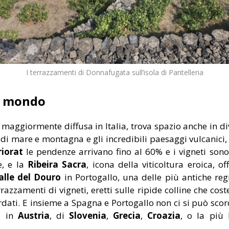
I terrazzamenti di Donnafugata sull’isola di Pantelleria
el mondo
a maggiormente diffusa in Italia, trova spazio anche in 
si di mare e montagna e gli incredibili paesaggi vulcanici,
riorat
le pendenze arrivano fino al 60% e i vigneti sono
e, e la
Ribeira Sacra
, icona della viticoltura eroica, o
alle del Douro
in Portogallo, una delle più antiche regi
azzamenti di vigneti, eretti sulle ripide colline che cost
ordati. E insieme a Spagna e Portogallo non ci si può sco
ia in
Austria
, di
Slovenia
,
Grecia
,
Croazia
, o la più