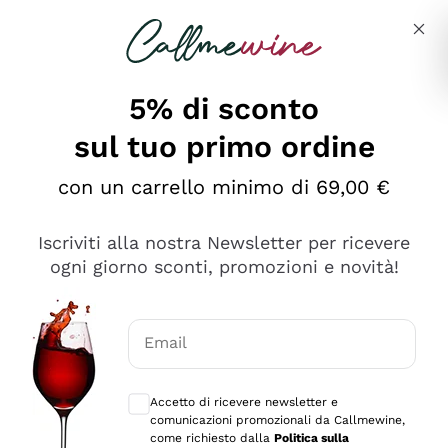
Salta al contenuto principale
Descrivi cosa stai cercando
5% di sconto
sul tuo primo ordine
Ottimo
con un carrello minimo di 69,00 €
4,5
/5
2.559
Iscriviti alla nostra Newsletter per ricevere
recensioni
ogni giorno sconti, promozioni e novità!
Le nostre recensioni a 4 e 5 stelle.
Clicca qui per leggerle tutte >
Email
Precedente
Successivo
Consensi opzionali per ricevere comunica
Accetto di ricevere newsletter e
Oggi
comunicazioni promozionali da Callmewine,
Il catalogo offre moltissime possibilità di scelta tra tanti
come richiesto dalla
Politica sulla