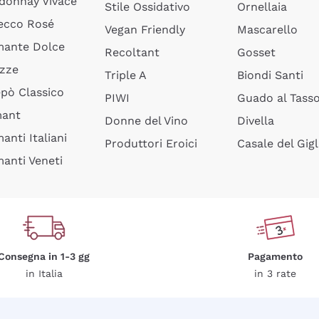
donnay Vivace
Stile Ossidativo
Ornellaia
ecco Rosé
Vegan Friendly
Mascarello
ante Dolce
Recoltant
Gosset
izze
Triple A
Biondi Santi
epò Classico
PIWI
Guado al Tass
mant
Donne del Vino
Divella
anti Italiani
Produttori Eroici
Casale del Gigl
anti Veneti
Consegna in 1-3 gg
Pagamento
in Italia
in 3 rate