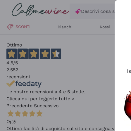
Salta al contenuto principale
Descrivi cosa stai ce
SCONTI
Bianchi
Rossi
Ottimo
4,5
/5
2.552
I
recensioni
Le nostre recensioni a 4 e 5 stelle.
Clicca qui per leggerle tutte >
Precedente
Successivo
Oggi
Ottima facilità di acquisto sul sito e consegna velocis