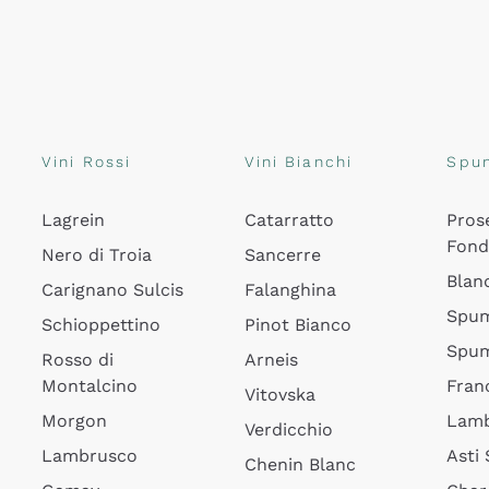
Vini Rossi
Vini Bianchi
Spu
Lagrein
Catarratto
Pros
Fon
Nero di Troia
Sancerre
Blan
Carignano Sulcis
Falanghina
Spum
Schioppettino
Pinot Bianco
Spum
Rosso di
Arneis
Montalcino
Fran
Vitovska
Morgon
Lamb
Verdicchio
Lambrusco
Asti
Chenin Blanc