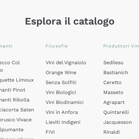
Esplora il catalogo
manti
Filosofie
Produttori Vin
ecco Col
Vini del Vignaiolo
Sedilesu
do
Orange Wine
Bastianich
quette Limoux
Senza Solfiti
Ceretto
anti Pinot
Vini Biologici
Masseto
anti Ribolla
Vini Biodinamici
Agrapart
ciacorta Saten
Vini in Anfora
Quintarelli
rusco Vivace
Lieviti Indigeni
Jacquesson
 Spumante
FIVI
Rinaldi