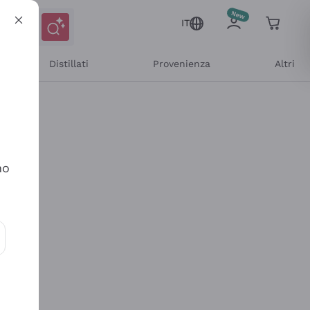
IT
Distillati
Provenienza
Altri
no
ioni e offerte personalizzate