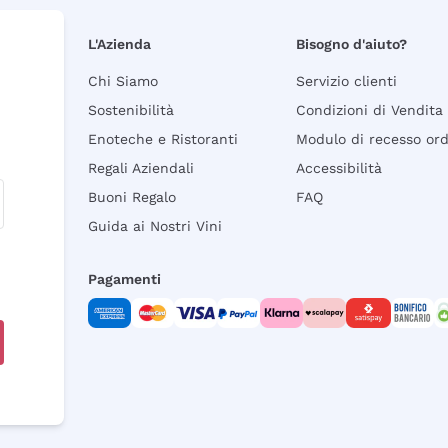
L'Azienda
Bisogno d'aiuto?
Chi Siamo
Servizio clienti
Sostenibilità
Condizioni di Vendita
Enoteche e Ristoranti
Modulo di recesso or
Regali Aziendali
Accessibilità
Buoni Regalo
FAQ
Guida ai Nostri Vini
Pagamenti