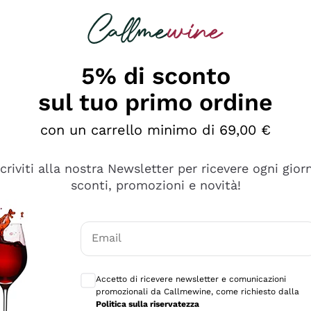
rcando
Champagne
Spumanti
Tutti i Vini
5% di sconto
sul tuo primo ordine
con un carrello minimo di 69,00 €
scriviti alla nostra Newsletter per ricevere ogni gior
sconti, promozioni e novità!
Email
Consensi opzionali per ricevere comunicaz
Accetto di ricevere newsletter e comunicazioni
promozionali da Callmewine, come richiesto dalla
sima
Politica sulla riservatezza