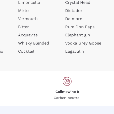
Limoncello
Crystal Head
Mirto
Dictador
Vermouth
Dalmore
Bitter
Rum Don Papa
o
Acquavite
Elephant gin
Whisky Blended
Vodka Grey Goose
io
Cocktail
Lagavulin
Callmewine è
Carbon neutral