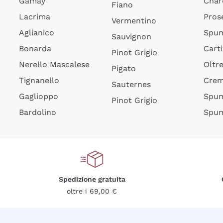
Gamay
Char
Fiano
Lacrima
Pros
Vermentino
Aglianico
Spum
Sauvignon
Bonarda
Cart
Pinot Grigio
Nerello Mascalese
Oltr
Pigato
Tignanello
Cre
Sauternes
Gaglioppo
Spum
Pinot Grigio
Bardolino
Spum
Spedizione gratuita
oltre i 69,00 €