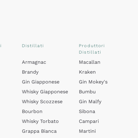
i
Distillati
Produttori
Distillati
Armagnac
Macallan
Brandy
Kraken
Gin Giapponese
Gin Mokey's
Whisky Giapponese
Bumbu
Whisky Scozzese
Gin Malfy
Bourbon
Sibona
Whisky Torbato
Campari
Grappa Bianca
Martini