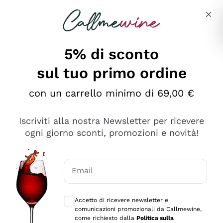
Salta al contenuto principale
Descrivi cosa stai cercando
5% di sconto
sul tuo primo ordine
Ottimo
con un carrello minimo di 69,00 €
4,5
/5
2.566
Iscriviti alla nostra Newsletter per ricevere
recensioni
ogni giorno sconti, promozioni e novità!
Le nostre recensioni a 4 e 5 stelle.
Clicca qui per leggerle tutte >
Email
Precedente
Successivo
Consensi opzionali per ricevere comunica
Accetto di ricevere newsletter e
Ieri
comunicazioni promozionali da Callmewine,
Ordine tutto ok, niente da dire a riguardo. Il sito in se
come richiesto dalla
Politica sulla