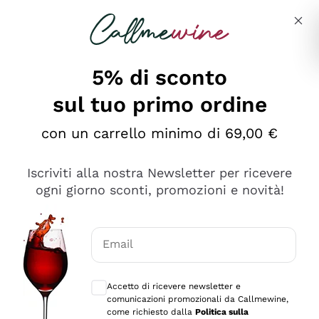
Salta al contenuto principale
Descrivi cosa stai cercando
5% di sconto
sul tuo primo ordine
Ottimo
con un carrello minimo di 69,00 €
4,5
/5
2.561
Iscriviti alla nostra Newsletter per ricevere
recensioni
ogni giorno sconti, promozioni e novità!
Le nostre recensioni a 4 e 5 stelle.
Clicca qui per leggerle tutte >
Email
Precedente
Successivo
Consensi opzionali per ricevere comunica
Accetto di ricevere newsletter e
Oggi
comunicazioni promozionali da Callmewine,
Acquisto semplice nelle modalità, gestito con rapidità e
come richiesto dalla
Politica sulla