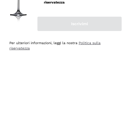
professionalità
riservatezza
Acquirente verificato
Iscrivimi
Ieri
Seri affidabili
Per ulteriori informazioni, leggi la nostra
Politica sulla
riservatezza
Acquirente verificato
Ieri
Il catalogo offre moltissime possibilità di scelta tra tanti
prodotti diversi e con un ampio range di prezzo. Le
indicazioni dei consulenti sono estremamente chiare e
conformi alle caratteristiche dei prodotti acquistati
Acquirente verificato