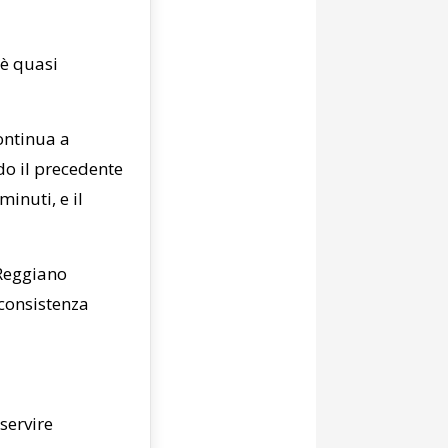
 è quasi
Continua a
o il precedente
inuti, e il
 Reggiano
 consistenza
servire