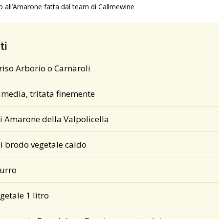
tto all’Amarone fatta dal team di Callmewine
ti
riso Arborio o Carnaroli
 media, tritata finemente
i Amarone della Valpolicella
 di brodo vegetale caldo
burro
etale 1 litro