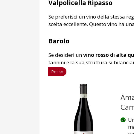
Valpolicella Ripasso
Se preferisci un vino della stessa r
scelta eccellente. Questo vino ha un
Barolo
Se desideri un
vino rosso di alta q
tannini e la sua struttura si bilanci
Rosso
Amar
Cam
Un
ma
ri