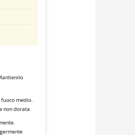
Mantienilo
a fuoco medio.
ma non dorata
emente.
eggermente