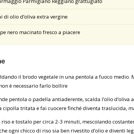
formaggio Parmigiano Reggiano grattugiato
i di olio d’oliva extra vergine
epe nero macinato fresco a piacere
ne
caldando il brodo vegetale in una pentola a fuoco medio. 
non è necessario farlo bollire
nde pentola o padella antiaderente, scalda l’olio d’oliva 
 cipolla tritata e fai cuocere finché diventa traslucida, 
l riso e tostalo per circa 2-3 minuti, mescolando costant
che ogni chicco di riso sia ben rivestito d’olio e diventi l