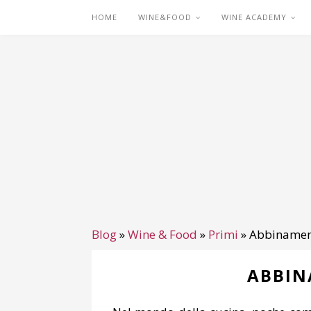
HOME
WINE&FOOD
WINE ACADEMY
Blog
»
Wine & Food
»
Primi
»
Abbinament
ABBIN