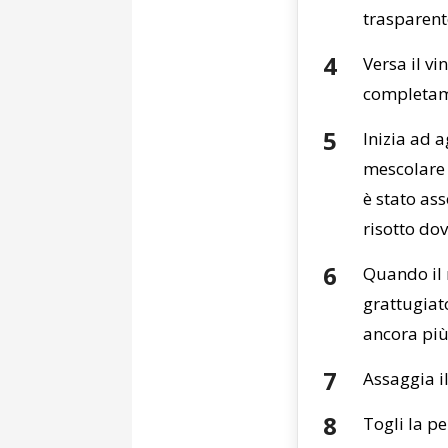
trasparent
Versa il v
completame
Inizia ad a
mescolare 
è stato as
risotto do
Quando il 
grattugiat
ancora più
Assaggia il
Togli la p