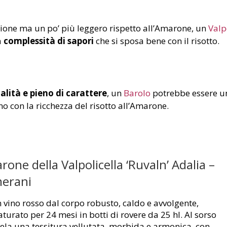
egione ma un po’ più leggero rispetto all’Amarone, un
Valp
a
complessità di sapori
che si sposa bene con il risotto.
ualità e pieno di carattere
, un
Barolo
potrebbe essere un
ano con la ricchezza del risotto all’Amarone.
one della Valpolicella ‘Ruvaln’ Adalia –
erani
 vino rosso dal corpo robusto, caldo e avvolgente,
turato per 24 mesi in botti di rovere da 25 hl. Al sorso
vela una tessitura vellutata, morbida e armonica, con