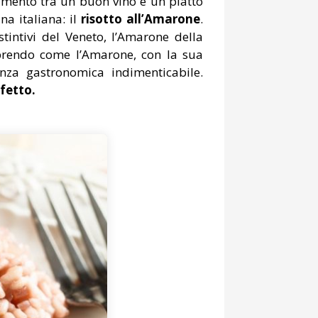
amento tra un buon vino e un piatto
na italiana: il
risotto all’Amarone
.
tintivi del Veneto, l’Amarone della
prendo come l’Amarone, con la sua
nza gastronomica indimenticabile.
fetto.