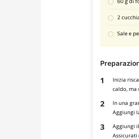
60 g di 
2 cucchia
Sale e p
Preparazio
Inizia ris
caldo, ma 
In una gra
Aggiungi la
Aggiungi i
Assicurati 