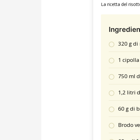
La ricetta del riso
Ingredien
320 g di 
1 cipolla
750 ml d
1,2 litri
60 g di 
Brodo veg