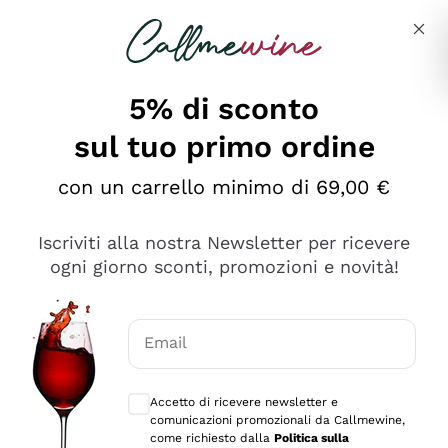
Salta al contenuto principale
Descrivi cosa stai cercando
5% di sconto
sul tuo primo ordine
Ottimo
con un carrello minimo di 69,00 €
4,5
/5
2.559
Iscriviti alla nostra Newsletter per ricevere
recensioni
ogni giorno sconti, promozioni e novità!
Le nostre recensioni a 4 e 5 stelle.
Clicca qui per leggerle tutte >
Email
Precedente
Successivo
Consensi opzionali per ricevere comunica
Accetto di ricevere newsletter e
Oggi
comunicazioni promozionali da Callmewine,
Il catalogo offre moltissime possibilità di scelta tra tanti
come richiesto dalla
Politica sulla